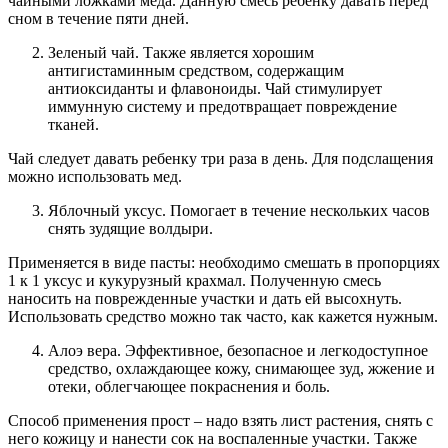
чайными ложками меда. Данную смесь ребенку давать перед
сном в течение пяти дней.
Зеленый чай. Также является хорошим
антигистаминным средством, содержащим
антиоксиданты и флавоноиды. Чай стимулирует
иммунную систему и предотвращает повреждение
тканей.
Чай следует давать ребенку три раза в день. Для подслащения
можно использовать мед.
Яблочный уксус. Помогает в течение нескольких часов
снять зудящие волдыри.
Применяется в виде пасты: необходимо смешать в пропорциях
1 к 1 уксус и кукурузный крахмал. Полученную смесь
наносить на поврежденные участки и дать ей высохнуть.
Использовать средство можно так часто, как кажется нужным.
Алоэ вера. Эффективное, безопасное и легкодоступное
средство, охлаждающее кожу, снимающее зуд, жжение и
отеки, облегчающее покраснения и боль.
Способ применения прост – надо взять лист растения, снять с
него кожицу и нанести сок на воспаленные участки. Также