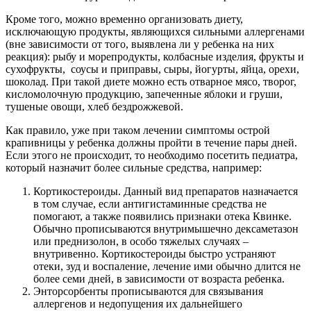
Кроме того, можно временно организовать диету,
исключающую продукты, являющихся сильными аллергенами
(вне зависимости от того, выявлена ли у ребенка на них
реакция): рыбу и морепродукты, колбасные изделия, фрукты и
сухофрукты, соусы и приправы, сыры, йогурты, яйца, орехи,
шоколад. При такой диете можно есть отварное мясо, творог,
кисломолочную продукцию, запеченные яблоки и груши,
тушеные овощи, хлеб бездрожжевой.
Как правило, уже при таком лечении симптомы острой
крапивницы у ребенка должны пройти в течение пары дней.
Если этого не происходит, то необходимо посетить педиатра,
который назначит более сильные средства, например:
Кортикостероиды. Данный вид препаратов назначается
в том случае, если антигистаминные средства не
помогают, а также появились признаки отека Квинке.
Обычно прописываются внутримышечно дексаметазон
или преднизолон, в особо тяжелых случаях –
внутривенно. Кортикостероиды быстро устраняют
отеки, зуд и воспаление, лечение ими обычно длится не
более семи дней, в зависимости от возраста ребенка.
Энторсорбенты прописываются для связывания
аллергенов и недопущения их дальнейшего