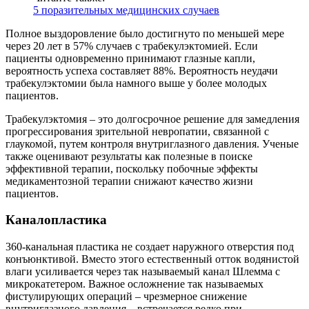
5 поразительных медицинских случаев
Полное выздоровление было достигнуто по меньшей мере
через 20 лет в 57% случаев с трабекулэктомией. Если
пациенты одновременно принимают глазные капли,
вероятность успеха составляет 88%. Вероятность неудачи
трабекулэктомии была намного выше у более молодых
пациентов.
Трабекулэктомия – это долгосрочное решение для замедления
прогрессирования зрительной невропатии, связанной с
глаукомой, путем контроля внутриглазного давления. Ученые
также оценивают результаты как полезные в поиске
эффективной терапии, поскольку побочные эффекты
медикаментозной терапии снижают качество жизни
пациентов.
Каналопластика
360-канальная пластика не создает наружного отверстия под
конъюнктивой. Вместо этого естественный отток водянистой
влаги усиливается через так называемый канал Шлемма с
микрокатетером. Важное осложнение так называемых
фистулирующих операций – чрезмерное снижение
внутриглазного давления – встречается редко при