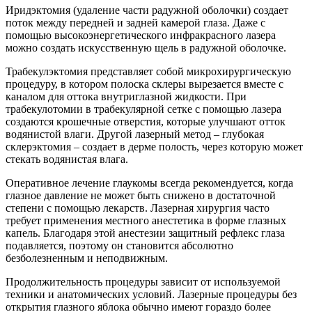
Иридэктомия (удаление части радужной оболочки) создает
поток между передней и задней камерой глаза. Даже с
помощью высокоэнергетического инфракрасного лазера
можно создать искусственную щель в радужной оболочке.
Трабекулэктомия представляет собой микрохирургическую
процедуру, в котором полоска склеры вырезается вместе с
каналом для оттока внутриглазной жидкости. При
трабекулотомии в трабекулярной сетке с помощью лазера
создаются крошечные отверстия, которые улучшают отток
водянистой влаги. Другой лазерный метод – глубокая
склерэктомия – создает в дерме полость, через которую может
стекать водянистая влага.
Оперативное лечение глаукомы всегда рекомендуется, когда
глазное давление не может быть снижено в достаточной
степени с помощью лекарств. Лазерная хирургия часто
требует применения местного анестетика в форме глазных
капель. Благодаря этой анестезии защитный рефлекс глаза
подавляется, поэтому он становится абсолютно
безболезненным и неподвижным.
Продолжительность процедуры зависит от используемой
техники и анатомических условий. Лазерные процедуры без
открытия глазного яблока обычно имеют гораздо более