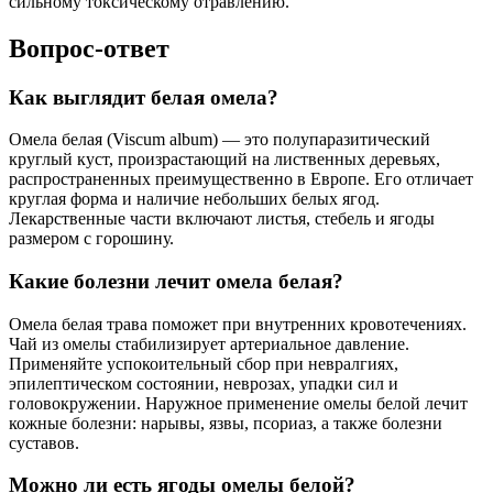
сильному токсическому отравлению.
Вопрос-ответ
Как выглядит белая омела?
Омела белая (Viscum album) — это полупаразитический
круглый куст, произрастающий на лиственных деревьях,
распространенных преимущественно в Европе. Его отличает
круглая форма и наличие небольших белых ягод.
Лекарственные части включают листья, стебель и ягоды
размером с горошину.
Какие болезни лечит омела белая?
Омела белая трава поможет при внутренних кровотечениях.
Чай из омелы стабилизирует артериальное давление.
Применяйте успокоительный сбор при невралгиях,
эпилептическом состоянии, неврозах, упадки сил и
головокружении. Наружное применение омелы белой лечит
кожные болезни: нарывы, язвы, псориаз, а также болезни
суставов.
Можно ли есть ягоды омелы белой?