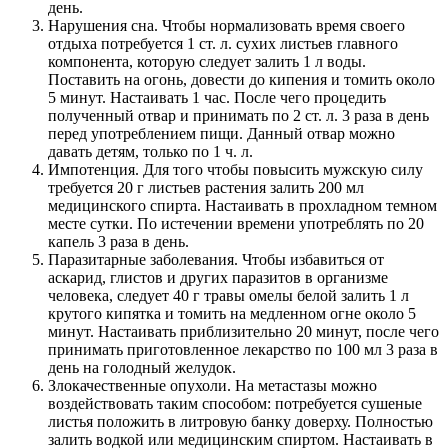
день.
Нарушения сна. Чтобы нормализовать время своего
отдыха потребуется 1 ст. л. сухих листьев главного
компонента, которую следует залить 1 л воды.
Поставить на огонь, довести до кипения и томить около
5 минут. Настаивать 1 час. После чего процедить
полученный отвар и принимать по 2 ст. л. 3 раза в день
перед употреблением пищи. Данный отвар можно
давать детям, только по 1 ч. л.
Импотенция. Для того чтобы повысить мужскую силу
требуется 20 г листьев растения залить 200 мл
медицинского спирта. Настаивать в прохладном темном
месте сутки. По истечении времени употреблять по 20
капель 3 раза в день.
Паразитарные заболевания. Чтобы избавиться от
аскарид, глистов и других паразитов в организме
человека, следует 40 г травы омелы белой залить 1 л
крутого кипятка и томить на медленном огне около 5
минут. Настаивать приблизительно 20 минут, после чего
принимать приготовленное лекарство по 100 мл 3 раза в
день на голодный желудок.
Злокачественные опухоли. На метастазы можно
воздействовать таким способом: потребуется сушеные
листья положить в литровую банку доверху. Полностью
залить водкой или медицинским спиртом. Настаивать в