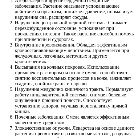
Атеросклероз и другие сердечно-сосудистые
заболевания. Растение оказывает успокаивающее
действие на организм, понижает давление, нормализует
нарушения сна, расширяет сосуды.
Нарушения центральной нервной системы. Снимает
перевозбужденное состояние, успокаивает при
проявлениях истерии. Также растение способно помочь
при эпилепсии и судорогах.
Внутренние кровоизлияния. Обладает эффективным
кровоостанавливающим действием. Применяется при
желудочных, легочных, маточных и других
кровотечениях.
Высыпания на кожных покровах. Использование
примочек с раствором на основе омелы способствует
снятию воспалительных процессов на коже, заживляет
ссадины, гнойные раны и нарывы.
Нарушения желудочно-кишечного тракта. Нормализует
работу пищеварительной системы, снимает болевые
ощущения в брюшной полости. Способствует
устранению запоров, улучшая перистальтику прямой
кишки.
Почечные заболевания. Омела является эффективным
мочегонным средством.
Злокачественные опухоли. Лекарства на основе данного
растения препятствуют развитию метастазов, разрушая