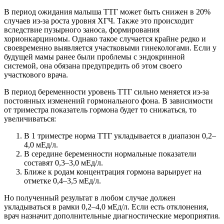
В период ожидания малыша ТТГ может быть снижен в 20%
случаев из-за роста уровня ХГЧ. Также это происходит
вследствие пузырного заноса, формирования
хорионкарциномы. Однако такое случается крайне редко и
своевременно выявляется участковыми гинекологами. Если у
будущей мамы ранее были проблемы с эндокринной
системой, она обязана предупредить об этом своего
участкового врача.
В период беременности уровень ТТГ сильно меняется из-за
постоянных изменений гормонального фона. В зависимости
от триместра показатель гормона будет то снижаться, то
увеличиваться:
В 1 триместре норма ТТГ укладывается в диапазон 0,2–
4,0 мЕд/л.
В середине беременности нормальные показатели
составят 0,3–3,0 мЕд/л.
Ближе к родам концентрация гормона варьирует на
отметке 0,4–3,5 мЕд/л.
Но полученный результат в любом случае должен
укладываться в рамки 0,2–4,0 мЕд/л. Если есть отклонения,
врач назначит дополнительные диагностические мероприятия.