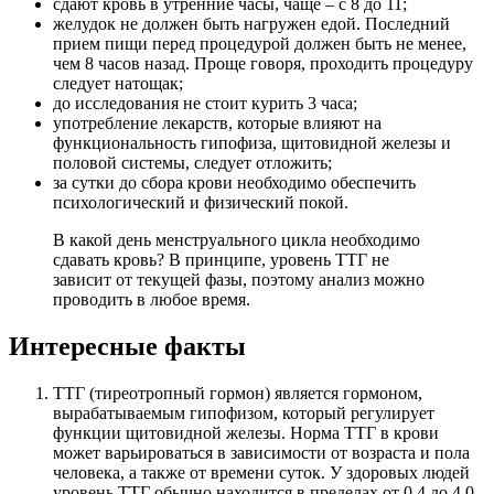
сдают кровь в утренние часы, чаще – с 8 до 11;
желудок не должен быть нагружен едой. Последний
прием пищи перед процедурой должен быть не менее,
чем 8 часов назад. Проще говоря, проходить процедуру
следует натощак;
до исследования не стоит курить 3 часа;
употребление лекарств, которые влияют на
функциональность гипофиза, щитовидной железы и
половой системы, следует отложить;
за сутки до сбора крови необходимо обеспечить
психологический и физический покой.
В какой день менструального цикла необходимо
сдавать кровь? В принципе, уровень ТТГ не
зависит от текущей фазы, поэтому анализ можно
проводить в любое время.
Интересные факты
ТТГ (тиреотропный гормон) является гормоном,
вырабатываемым гипофизом, который регулирует
функции щитовидной железы. Норма ТТГ в крови
может варьироваться в зависимости от возраста и пола
человека, а также от времени суток. У здоровых людей
уровень ТТГ обычно находится в пределах от 0,4 до 4,0