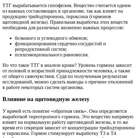
ТТГ вырабатывается гипофизом. Вещество считается одним
из важных составляющих в организме, так как влияет на
продукцию трийодтиронина, тироксина (гормонов
щитовидной железы). Правильная выработка этих веществ
необходима для различных жизненно важных процессов:
белкового и углеводного обменов;
функционирования сердечно-сосудистой и
репродуктивной систем;
психоэмоционального равновесия.
Но что такое ТТГ в анализе крови? Уровень гормона зависит
от половой и возрастной принадлежности человека, а также
от общего самочувствия. Судя по полученным результатам
исследований, можно сделать выводы о причине отклонений
в работе некоторых систем организма.
Влияние на щитовидную железу
У врачей есть понятие «обратная связь». Она определяется
выработкой тиреотропного гормона. Это вещество напрямую
влияет на нормальную работу щитовидной железы, в то же
время его секреция зависит от концентрации трийодтиронина
и тироксина. Гормон стимулирует выработку Т3 и Т4