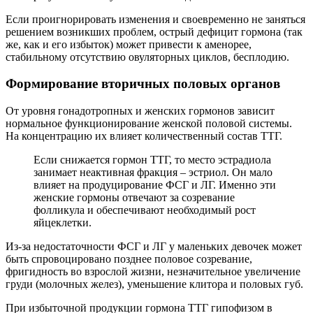
Если проигнорировать изменения и своевременно не заняться
решением возникших проблем, острый дефицит гормона (так
же, как и его избыток) может привести к аменорее,
стабильному отсутствию овуляторных циклов, бесплодию.
Формирование вторичных половых органов
От уровня гонадотропных и женских гормонов зависит
нормальное функционирование женской половой системы.
На концентрацию их влияет количественный состав ТТГ.
Если снижается гормон ТТГ, то место эстрадиола
занимает неактивная фракция – эстриол. Он мало
влияет на продуцирование ФСГ и ЛГ. Именно эти
женские гормоны отвечают за созревание
фолликула и обеспечивают необходимый рост
яйцеклетки.
Из-за недостаточности ФСГ и ЛГ у маленьких девочек может
быть спровоцировано позднее половое созревание,
фригидность во взрослой жизни, незначительное увеличение
груди (молочных желез), уменьшение клитора и половых губ.
При избыточной продукции гормона ТТГ гипофизом в