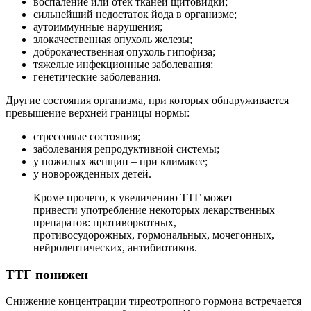
воспаление или отек тканей щитовидки;
сильнейший недостаток йода в организме;
аутоиммунные нарушения;
злокачественная опухоль железы;
доброкачественная опухоль гипофиза;
тяжелые инфекционные заболевания;
генетические заболевания.
Другие состояния организма, при которых обнаруживается
превышение верхней границы нормы:
стрессовые состояния;
заболевания репродуктивной системы;
у пожилых женщин – при климаксе;
у новорожденных детей.
Кроме прочего, к увеличению ТТГ может
привести употребление некоторых лекарственных
препаратов: противорвотных,
противосудорожных, гормональных, мочегонных,
нейролептических, антибиотиков.
ТТГ понижен
Снижение концентрации тиреотропного гормона встречается