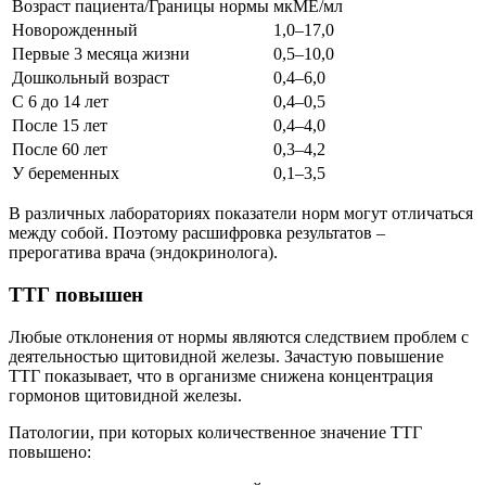
Возраст пациента/Границы нормы
мкМЕ/мл
Новорожденный
1,0–17,0
Первые 3 месяца жизни
0,5–10,0
Дошкольный возраст
0,4–6,0
С 6 до 14 лет
0,4–0,5
После 15 лет
0,4–4,0
После 60 лет
0,3–4,2
У беременных
0,1–3,5
В различных лабораториях показатели норм могут отличаться
между собой. Поэтому расшифровка результатов –
прерогатива врача (эндокринолога).
ТТГ повышен
Любые отклонения от нормы являются следствием проблем с
деятельностью щитовидной железы. Зачастую повышение
ТТГ показывает, что в организме снижена концентрация
гормонов щитовидной железы.
Патологии, при которых количественное значение ТТГ
повышено: