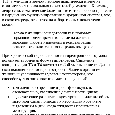
ТТГ у женщин в зрелом периоде практически ничем не
отличается от нормальных показателей у мужчин. Климакс,
депрессия, соматические болезни – все это способно привести
к нарушению функционирования эндокринной системы, что,
в свою очередь, отразится на лабораторных показателях
крови.
Норма у женщин гонадотропных и половых
гормонов имеет прямое влияние на женское
здоровье. Любые изменения в концентрации
веществ отражаются на менструальном цикле.
При хронической недостаточности тиреотропного гормона
возникает вторичная форма гипотиреоза. Снижение
концентрации Т3 и Т4 влечет за собой уменьшение глобулина,
связывающего тестостерон-эстроген. Далее в организме
женщины увеличивается уровень тестостерона, что
способствует возникновению массы нарушений:
замедленное созревание и рост фолликула, и,
следовательно, увеличение длительности цикла;
недостаточное развитие эндометрия и снижение объема
маточной слизи приводит к небольшим кровяным
выделениям в дни, когда ожидается полномерная
менструация;