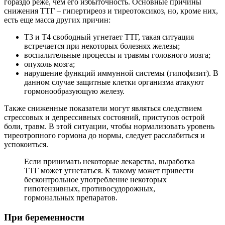
гораздо реже, чем его избыточность. Основные причины
снижения ТТГ – гипертиреоз и тиреотоксикоз, но, кроме них,
есть еще масса других причин:
Т3 и Т4 свободный угнетает ТТГ, такая ситуация
встречается при некоторых болезнях железы;
воспалительные процессы и травмы головного мозга;
опухоль мозга;
нарушение функций иммунной системы (гипофизит). В
данном случае защитные клетки организма атакуют
гормонообразующую железу.
Также сниженные показатели могут являться следствием
стрессовых и депрессивных состояний, приступов острой
боли, травм. В этой ситуации, чтобы нормализовать уровень
тиреотропного гормона до нормы, следует расслабиться и
успокоиться.
Если принимать некоторые лекарства, выработка
ТТГ может угнетаться. К такому может привести
бесконтрольное употребление некоторых
гипотензивных, противосудорожных,
гормональных препаратов.
При беременности