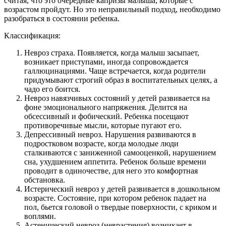
считая, что это очередные капризы малыша, которые с
возрастом пройдут. Но это неправильный подход, необходимо
разобраться в состоянии ребенка.
Классификация:
Невроз страха. Появляется, когда малыш засыпает,
возникает приступами, иногда сопровождается
галлюцинациями. Чаще встречается, когда родители
придумывают строгий образ в воспитательных целях, а
чадо его боится.
Невроз навязчивых состояний у детей развивается на
фоне эмоционального напряжения. Делится на
обсессивный и фобический. Ребенка посещают
противоречивые мысли, которые пугают его.
Депрессивный невроз. Нарушения развиваются в
подростковом возрасте, когда молодые люди
сталкиваются с заниженной самооценкой, нарушением
сна, ухудшением аппетита. Ребенок больше времени
проводит в одиночестве, для него это комфортная
обстановка.
Истерический невроз у детей развивается в дошкольном
возрасте. Состояние, при котором ребенок падает на
пол, бьется головой о твердые поверхности, с криком и
воплями.
Астенический невроз (неврастения) возникает в