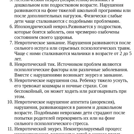
дошкольном или подростковом возрасте. Нарушения
развиваются на фоне тяжелой школьной программы или
после дополнительных нагрузок. Физически слабые
дети чаще сталкиваются с подобными проблемами.
Ипохондрический невроз.Развивается у подростков,
которые боятся заболеть, они чрезмерно озабочены
состоянием своего здоровья.
Невротическое заикание. Нарушения развиваются после
сильного испуга или серьезных психологических травм.
Чаще с ними сталкиваются мальчики в возрасте от 2 до 5
лет.
Невротический тик. Источником проблем являются
психологические факторы или различные заболевания.
Вместе с нарушениями возникает энурез и заикание.
Невротическое нарушения сна. Ребенку тяжело уснуть,
его тревожат кошмары и ночные страхи. Сон
беспокойный, он может ходить или разговаривать при
этом.
Невротическое нарушение аппетита (анорексия),
нарушения, развивающиеся в раннем и дошкольном
возрасте. Подобными неврозами дети страдают после
попытки родителей перекормить их или на фоне
сильного психологического стресса.
Невротический энурез. Неконтролируемый процесс