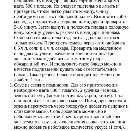
использовать помидоры любых сортов. Необходимо
взять 500 г плодов. Их следует тщательно вымыть и
проварить, чтобы легко удалить кожицу. Снизу
необходимо сделать небольшой надрез. Вскипятить 500
мл воды, положить в кастрюлю помидоры и проварить
5-10 минут. Затем вынуть и положить плоды в холодную
воду. Кожицу удалить, разрезать помидоры пополам.
Семена и сок желательно удалить – должна остаться
только мякоть. Перетереть томаты через сито, добавить
0,5 ч.л. соли и 1 ч.л. сахара. Проварить на медленном
огне для получения желаемой консистенции. При
желании можно добавить к томатному пюре
обжаренный лук. Использовать такое блюдо можно в
качестве подливы или кушать как самостоятельное
блюдо. Такой рецепт больше подходит для меню при
диабете 1 типа.
Соус из свежих помидоров. Для его приготовления
необходимо взять 500 г томатов, 2 зубчика чеснока,
зелень по вкусу (можно петрушку, укроп, кинзу), 1 ч.л.
паприки, 4 ст.л. оливкового масла. Помидоры, чеснок и
зелень перепустить через мясорубку, добавить паприку и
оливковое масло. Соль добавлять можно, но в
небольшом количестве. Съесть приготовленный соус
желательно сразу, а для увеличения срока его хранения
можно добавить небольшое количество уксуса (1 ст.л.),