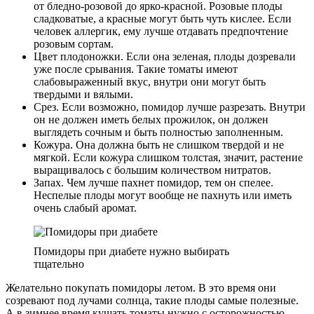
от бледно-розовой до ярко-красной. Розовые плоды
сладковатые, а красные могут быть чуть кислее. Если
человек аллергик, ему лучше отдавать предпочтение
розовым сортам.
Цвет плодоножки. Если она зеленая, плоды дозревали
уже после срывания. Такие томаты имеют
слабовыраженный вкус, внутри они могут быть
твердыми и вялыми.
Срез. Если возможно, помидор лучше разрезать. Внутри
он не должен иметь белых прожилок, он должен
выглядеть сочным и быть полностью заполненным.
Кожура. Она должна быть не слишком твердой и не
мягкой. Если кожура слишком толстая, значит, растение
выращивалось с большим количеством нитратов.
Запах. Чем лучше пахнет помидор, тем он спелее.
Неспелые плоды могут вообще не пахнуть или иметь
очень слабый аромат.
Помидоры при диабете нужно выбирать
тщательно
Желательно покупать помидоры летом. В это время они
созревают под лучами солнца, такие плоды самые полезные.
А в зимнее время кушать томаты нужно с осторожностью.