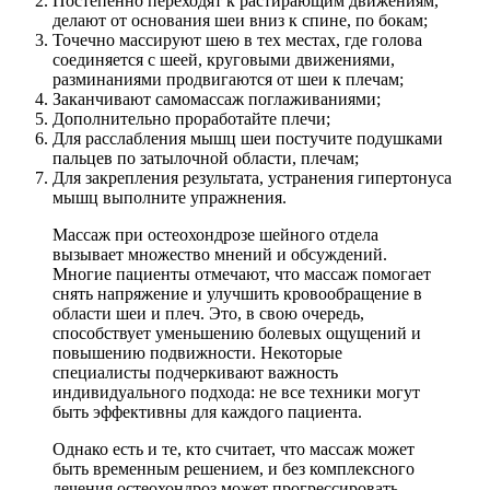
Постепенно переходят к растирающим движениям,
делают от основания шеи вниз к спине, по бокам;
Точечно массируют шею в тех местах, где голова
соединяется с шеей, круговыми движениями,
разминаниями продвигаются от шеи к плечам;
Заканчивают самомассаж поглаживаниями;
Дополнительно проработайте плечи;
Для расслабления мышц шеи постучите подушками
пальцев по затылочной области, плечам;
Для закрепления результата, устранения гипертонуса
мышц выполните упражнения.
Массаж при остеохондрозе шейного отдела
вызывает множество мнений и обсуждений.
Многие пациенты отмечают, что массаж помогает
снять напряжение и улучшить кровообращение в
области шеи и плеч. Это, в свою очередь,
способствует уменьшению болевых ощущений и
повышению подвижности. Некоторые
специалисты подчеркивают важность
индивидуального подхода: не все техники могут
быть эффективны для каждого пациента.
Однако есть и те, кто считает, что массаж может
быть временным решением, и без комплексного
лечения остеохондроз может прогрессировать.