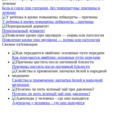
Боль в горле при глотании, без температуры: причины и
лечение
У ребенка в крови повышены лейкоциты – причины
Периоральный дерматит
Появление крови при овуляции — норма или патология
Свежие публикации
Как передаются лямблии: основные пути передачи
Причины цистита после интимной близости
Свойства и применение лапчатки белой в народной
медицине
Полезно ли пить зеленый чай при давлении?
Аденоиды у человека – где они находятся