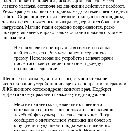
Часто при возникновении дискомфорта человек вместо
легкого массажа, осторожных движений действует наоборот.
Резко вращает головой в стороны, когда затекает шея во время
работы.Спровоцируете сильнейший приступ остеохондроза,
так как перенапряженные мышцы подвергаются большим
нагрузкам. Мягкие ткани серьезно повреждаются, резко
повернутая влево, вправо голова останется надолго в таком
положении.
Не применяйте приборы для вытяжки позвонков
шейного отдела. Рискуете нанести серьезную
травму. Использование устройств назначат врачи
после того, как установят диагноз, проведут
полное исследование.
Шейные позвонки чувствительны, самостоятельное
использование устройств приведет к непоправимым травмам.
ЛФК шейного остеохондроза назначит врач. Подберет
эффективные упражнения каждому индивидуально.
Многие пациенты, страдающие от шейного
остеохондроза, отмечают положительное влияние
лечебной физкультуры на свое состояние. Люди
сообщают о значительном уменьшении болевых
ощущений и улучшении подвижности шейного
отдела после регулярных занятий. Некоторые