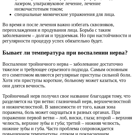
лазером, ультразвуковое лечение, лечение
низкочастотным током;
специальные мимические упражнения для лица.
Во время и после лечения важно избегать сквозняков,
переохлаждения и продувания лица. Борьба с таким
заболеванием – долгая и трудоемкая. Но при настойчивости и
регулярности процедур успех обязательно будет.
Бывает ли температура при воспалении нерва?
Воспаление тройничного нерва – заболевание достаточно
тяжелое и требующее серьезного подхода. Самым основным
его симптомом являются регулярные приступы сильной боли.
Хотя эти приступы короткие, больному может казаться, что
они длятся вечность.
Тройничный нерв получил свое название благодаря тому, что
разделяется на три ветви: глазничный нерв, верхнечелюстной
и нижнечелюстной. В зависимости от того, какая зона
поражена, боль может ощущаться в разных органах. При
поражении первой ветви – лоб, виски, глаза; второй – верхняя
челюсть, верхние зубы и губа; третий – нижняя челюсть,
нижние зубы и губа. Часто проблема сопровождается
повышением температуры, отеком и покраснением