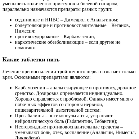
уменьшить количество приступов и болевой синдром,
параллельно назначаются препараты разных групп:
седативные и НПВС – Димедрол с Анальгином;
болеутоляющие и противовоспалительные – Кетанов,
Нимесил;
противосудорожные – Карбамазепин;
наркотические обезболивающие – если другие не
помогают.
Какие таблетки пить
Лечение при воспалении тройничного нерва назначает только
врач. Основными препаратами являются:
Карбамазепин – анальгезирующее и противосудорожное
средство. Дозировка определяется индивидуально.
Хорошо справляется с проблемой. Однако имеет много
побочных эффектов со стороны нервной,
пищеварительной, дыхательной систем;
Прегабалины – антиконвульсанты, устраняют
нейропатическую боль (Габапентин, Тебантин);
Нестероидные противовоспалительные средства –
уменьшают боль, отек, воспаление (Анальгин, Нимесил,
Диклоберл).