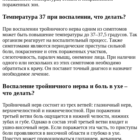
пораженных зон.
Температура 37 при воспалении, что делать?
При воспалении тройничного нерва одним из симптомов
может быть повышение температуры до 37–37,5 градусов. Так
организм реагирует на воспалительный процесс. Также
симптомами являются периодические приступы сильной
боли, покраснение и отек пораженных участков,
слезоточивость, паралич мышц, онемение лица. При наличии
одного или нескольких из этих симптомов необходимо
обратиться к врачу. Он поставит точный диагноз и назначит
необходимое лечение.
Воспаление тройничного нерва и боль в ухе –
что делать?
Тройничный нерв состоит из трех ветвей: глазничный нерв,
верхнечелюстной и нижнечелюстной. При поражении
третьей ветви боль ощущается в нижней челюсти, нижних
зубах и губе. Однако в состав этой третьей ветви входит и
ушно-височный нерв. Если поражается эта часть, то приступы
боли проявляются в височной области и глубоко в ухе.
Приступ может провоцироваться глотанием, жеванием,