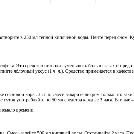
астворите в 250 мл тёплой кипячёной воды. Пейте перед сном. К
феля. Это средство позволит уменьшить боль в глазах и предот
пните яблочный уксус (1 ч. л.). Средство применяется в качестве
е сосновой коры. 3 ст. л. смеси заварите литром только что зак
е суток употребляйте по 50 мл средства каждые 3 часа. Вторые –
 немало времени.
ы. Смесь залейте 500 мл кипящей воды. Отстаивайте 2 часа. Про