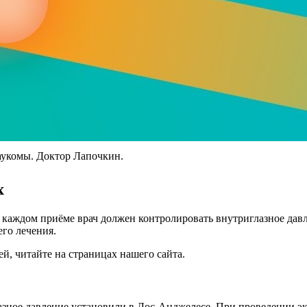
лаукомы. Доктор Лапочкин.
х
 каждом приёме врач должен контролировать внутриглазное давл
го лечения.
ей, читайте на страницах нашего сайта.
лазное давление установили в Лос-Анджелесе. При проведении э