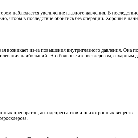
отором наблюдается увеличение глазного давления. В последств
льно, чтобы в последствие обойтись без операции. Хороши в да
ая возникает из-за повышения внутриглазного давления. Она поя
болевания наибольший. Это больные атеросклерозом, сахарным д
нных препаратов, антидепрессантов и психотропных веществ.
теросклероза.