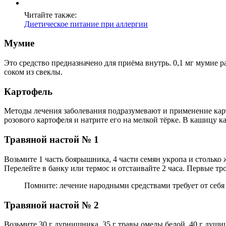
Читайте также:
Диетическое питание при аллергии
Мумие
Это средство предназначено для приёма внутрь. 0,1 мг мумие р
соком из свеклы.
Картофель
Методы лечения заболевания подразумевают и применение карто
розового картофеля и натрите его на мелкой тёрке. В кашицу ка
Травяной настой № 1
Возьмите 1 часть боярышника, 4 части семян укропа и столько ж
Перелейте в банку или термос и отстаивайте 2 часа. Первые тро
Помните: лечение народными средствами требует от себя
Травяной настой № 2
Возьмите 30 г дурнишника, 35 г травы омелы белой, 40 г душиц