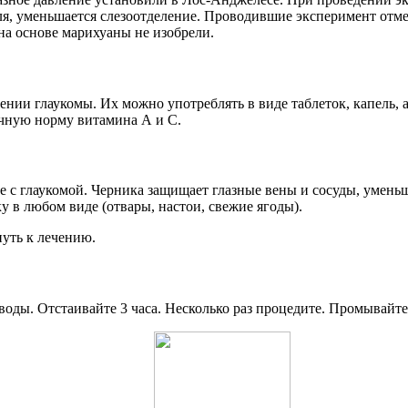
оля, уменьшается слезоотделение. Проводившие эксперимент отмет
 на основе марихуаны не изобрели.
нии глаукомы. Их можно употреблять в виде таблеток, капель, а
очную норму витамина А и С.
 с глаукомой. Черника защищает глазные вены и сосуды, уменьш
у в любом виде (отвары, настои, свежие ягоды).
нуть к лечению.
воды. Отстаивайте 3 часа. Несколько раз процедите. Промывайте