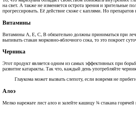
на свет. А также не изменяется острота зрения и зрительные п
прогрессировать. Её действие схоже с каплями. Но препаратов
Витамины
Витамины А, Е, С, В обязательно должны приниматься при лече
выпивать стакан морковно-яблочного сока, то это покроет сут
Черника
Этот продукт является одним из самых эффективных при борьбе
развитие катаракты. Так что, каждый день употребляйте черник
Глаукома может вызвать слепоту, если вовремя не прибег
Алоэ
Мелко нарежьте лист алоэ и залейте кашицу ¾ стакана горячей 