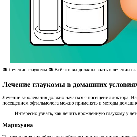
👁️ Лечение глаукомы 👁️ Всё что вы должны знать о лечении г
Лечение глаукомы в домашних условия
Лечение заболевания должно начаться с посещения доктора. На
посещением офтальмолога можно применять и методы домашне
Интересно узнать, как лечить врожденную глаукому у дет
Марихуана
То, что марихуана обладает свойством понижать внутреннее г