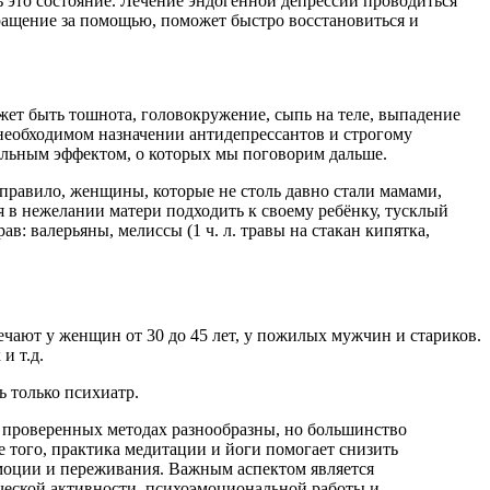
ь это состояние. Лечение эндогенной депрессии проводиться
ращение за помощью, поможет быстро восстановиться и
ожет быть тошнота, головокружение, сыпь на теле, выпадение
 необходимом назначении антидепрессантов и строгому
ельным эффектом, о которых мы поговорим дальше.
 правило, женщины, которые не столь давно стали мамами,
я в нежелании матери подходить к своему ребёнку, тусклый
 валерьяны, мелиссы (1 ч. л. травы на стакан кипятка,
мечают у женщин от 30 до 45 лет, у пожилых мужчин и стариков.
и т.д.
ь только психиатр.
о проверенных методах разнообразны, но большинство
 того, практика медитации и йоги помогает снизить
эмоции и переживания. Важным аспектом является
ической активности, психоэмоциональной работы и