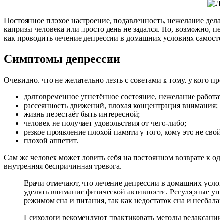
Постоянное плохое настроение, подавленность, нежелание дел
капризы человека или просто день не задался. Но, возможно, п
как проводить лечение депрессии в домашних условиях самосто
Симптомы депрессии
Очевидно, что не желательно лезть с советами к тому, у кого 
долговременное угнетённое состояние, нежелание работа
рассеянность движений, плохая концентрация внимания;
жизнь перестаёт быть интересной;
человек не получает удовольствия от чего-либо;
резкое проявление плохой памяти у того, кому это не сво
плохой аппетит.
Сам же человек может ловить себя на постоянном возврате к о
внутренняя беспричинная тревога.
Врачи отмечают, что лечение депрессии в домашних усл
уделять внимание физической активности. Регулярные уп
режимом сна и питания, так как недостаток сна и несба
Психологи рекомендуют практиковать методы релаксации