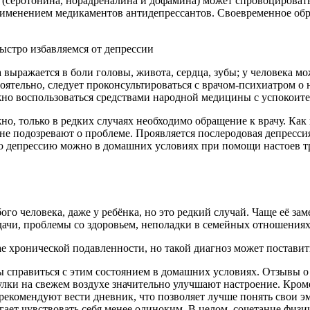
е (серотонина, норадреналина и дофамина) может спровоцироват
применением медикаментов антидепрессантов. Своевременное об
 выражается в боли головы, живота, сердца, зубы; у человека м
оятельно, следует проконсультироваться с врачом-психиатром о
но воспользоваться средствами народной медицины с успокоит
о, только в редких случаях необходимо обращение к врачу. Как
 не подозревают о проблеме. Проявляется послеродовая депресси
депрессию можно в домашних условиях при помощи настоев трав:
ого человека, даже у ребёнка, но это редкий случай. Чаще её за
ачи, проблемы со здоровьем, неполадки в семейных отношениях 
е хронической подавленности, но такой диагноз может поставит
ы справиться с этим состоянием в домашних условиях. Отзывы 
улки на свежем воздухе значительно улучшают настроение. Кроме
 рекомендуют вести дневник, что позволяет лучше понять свои 
ает чувствовать себя менее одиноким. В целом, сочетание физ