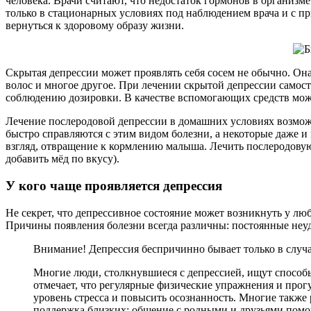
человека. Врачи считают, что недостаток гормонов в организм
только в стационарных условиях под наблюдением врача и с 
вернуться к здоровому образу жизни.
Скрытая депрессии может проявлять себя сосем не обычно. Она
волос и многое другое. При лечении скрытой депрессии самост
соблюдению дозировки. В качестве вспомогающих средств мож
Лечение послеродовой депрессии в домашних условиях возможн
быстро справляются с этим видом болезни, а некоторые даже и
взгляд, отвращение к кормлению малыша. Лечить послеродовую 
добавить мёд по вкусу).
У кого чаще проявляется депрессия
Не секрет, что депрессивное состояние может возникнуть у люб
Причины появления болезни всегда различны: постоянные неуд
Внимание! Депрессия беспричинно бывает только в случа
Многие люди, столкнувшиеся с депрессией, ищут способ
отмечает, что регулярные физические упражнения и прог
уровень стресса и повысить осознанность. Многие также
поддержка близких: общение с родными и друзьями помог