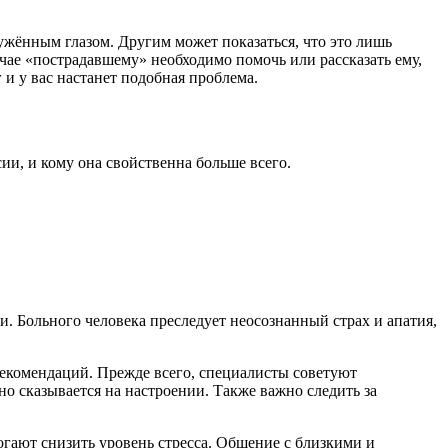
ужённым глазом. Другим может показаться, что это лишь
учае «пострадавшему» необходимо помочь или рассказать ему,
 и у вас настанет подобная проблема.
сии, и кому она свойственна больше всего.
и. Больного человека преследует неосознанный страх и апатия,
екомендаций. Прежде всего, специалисты советуют
о сказывается на настроении. Также важно следить за
гают снизить уровень стресса. Общение с близкими и