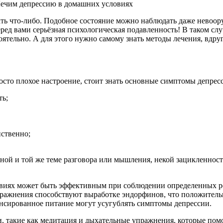
ать что-либо. Подобное состояние можно наблюдать даже невоор
еред вами серьёзная психологическая подавленность! В таком сл
ятельно. А для этого нужно самому знать методы лечения, вдруг
просто плохое настроение, стоит знать основные симптомы депрес
ть;
йственно;
дной и той же теме разговора или мышления, некой зацикленност
овиях может быть эффективным при соблюдении определенных р
ражнения способствуют выработке эндорфинов, что положительн
лансированное питание могут усугублять симптомы депрессии.
, такие как медитация и дыхательные упражнения, которые помо