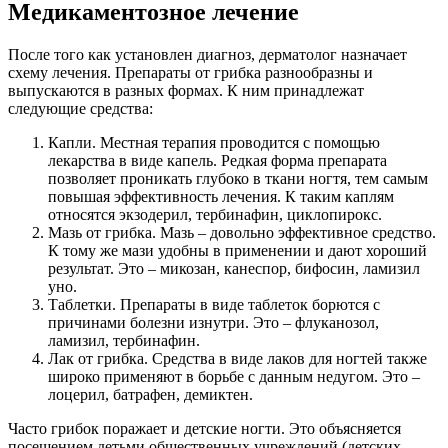
Медикаментозное лечение
После того как установлен диагноз, дерматолог назначает
схему лечения. Препараты от грибка разнообразны и
выпускаются в разных формах. К ним принадлежат
следующие средства:
Капли. Местная терапия проводится с помощью
лекарства в виде капель. Редкая форма препарата
позволяет проникать глубоко в ткани ногтя, тем самым
повышая эффективность лечения. К таким каплям
относятся экзодерил, тербинафин, циклопирокс.
Мазь от грибка. Мазь – довольно эффективное средство.
К тому же мази удобны в применении и дают хороший
результат. Это – микозан, канеспор, бифосин, ламизил
уно.
Таблетки. Препараты в виде таблеток борются с
причинами болезни изнутри. Это – флуканозол,
ламизил, тербинафин.
Лак от грибка. Средства в виде лаков для ногтей также
широко применяют в борьбе с данным недугом. Это –
лоцерил, батрафен, демиктен.
Часто грибок поражает и детские ногти. Это объясняется
посещением детьми общественных учреждений (детских