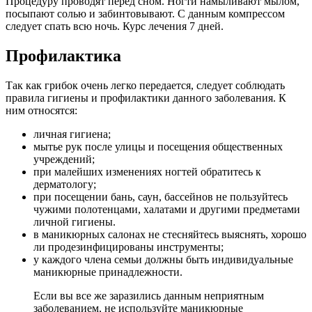
Процедуру проводят перед сном. Ногти намыливают мылом,
посыпают солью и забинтовывают. С данным компрессом
следует спать всю ночь. Курс лечения 7 дней.
Профилактика
Так как грибок очень легко передается, следует соблюдать
правила гигиены и профилактики данного заболевания. К
ним относятся:
личная гигиена;
мытье рук после улицы и посещения общественных
учреждений;
при малейших изменениях ногтей обратитесь к
дерматологу;
при посещении бань, саун, бассейнов не пользуйтесь
чужими полотенцами, халатами и другими предметами
личной гигиены.
в маникюрных салонах не стесняйтесь выяснять, хорошо
ли продезинфицированы инструменты;
у каждого члена семьи должны быть индивидуальные
маникюрные принадлежности.
Если вы все же заразились данным неприятным
заболеванием, не используйте маникюрные