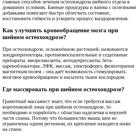
главных способов лечения остеохондроза шейного отдела в
домашних условиях. Банные процедуры и ванны с полезными
добавками помогают быстро облегчить состояние,
восстановить гибкость и ускорить процесс выздоровления.
Как улучшить кровообращение мозга при
шейном остеохондрозе?
При остеохондрозе, осложнённом дистонией, назначаются
хондропротекторы, противовоспалительные и седативные
препараты, миорелаксанты, антидепрессанты, бета-
адреноблокаторы, ЛФК, массаж, электрофорез, физиотерапия
магнитным полем – она даёт возможность стимулировать
мозговое кровообращение и насытить ткани кислородом.
Где массировать при шейном остеохондрозе?
Грамотный массажист знает, что если требуется массаж
воротниковой зоны при шейном остеохондрозе, то
необходимо и поработать с областью надплечья и верхней
части спины. Потому что большинство мышц шеи не
ограничены одним регионом, их крепление находятся ниже
на спине.