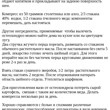
обдают кипятком и прикладывают на заднюю поверхность
шеи.
Компресс из 50 граммов столетника или алоэ, 2/3 стакана
40% водки, 1/2 стакана пчелиного меда: компоненты
перемешать, дать настояться.
Другие ингредиенты, применяемые чтобы вылечить
остеохондроз можно найти дома на кухне или на цветущем
лугу.
Два стручка жгучего перца порезать, размешать со стаканом
обычного растительного масла. После настаивания без света 5
дней, лекарство готово лечить шейный отдел. Для этого
втирайте масло без частичек перца круговыми движениями не
реже 2-х раз за день.
Взять стакан сушеного зверобоя, 1/2 литра растительного
масла, настоять 2 недели. После отцеживания натирать
область шейного отдела. Утеплиться шарфиком.
Для приготовления мази от остеохондроза потереть сырой
картофель, смешав с таким же количеством меда. Делать
компрессы несколько раз за день.
Хорошо справляются с болью и спазмами различные
медицинские приспособления: аппликаторы в виде ковриков