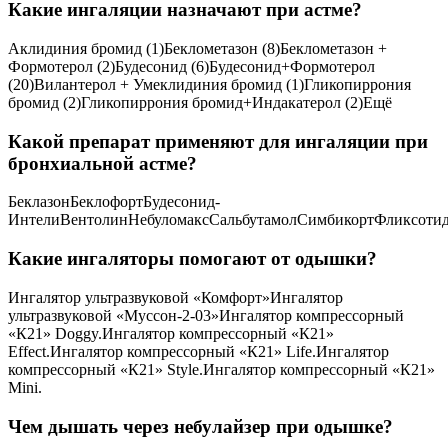
Какие ингаляции назначают при астме?
Аклидиния бромид (1)Беклометазон (8)Беклометазон +
Формотерол (2)Будесонид (6)Будесонид+Формотерол
(20)Вилантерол + Умеклидиния бромид (1)Гликопиррония
бромид (2)Гликопиррония бромид+Индакатерол (2)Ещё
Какой препарат применяют для ингаляции при
бронхиальной астме?
БеклазонБеклофортБудесонид-
ИнтелиВентолинНебуломаксСальбутамолСимбикортФликсоти
Какие ингаляторы помогают от одышки?
Ингалятор ультразвуковой «Комфорт»Ингалятор
ультразвуковой «Муссон-2-03»Ингалятор компрессорный
«К21» Doggy.Ингалятор компрессорный «К21»
Effect.Ингалятор компрессорный «К21» Life.Ингалятор
компрессорный «К21» Style.Ингалятор компрессорный «К21»
Mini.
Чем дышать через небулайзер при одышке?