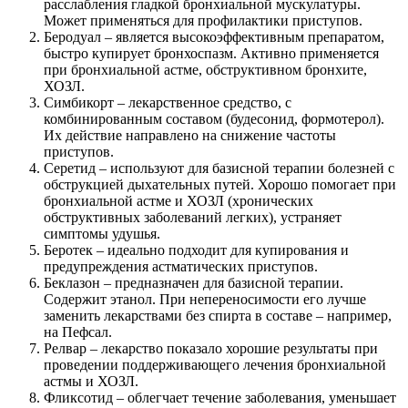
расслабления гладкой бронхиальной мускулатуры.
Может применяться для профилактики приступов.
Беродуал – является высокоэффективным препаратом,
быстро купирует бронхоспазм. Активно применяется
при бронхиальной астме, обструктивном бронхите,
ХОЗЛ.
Симбикорт – лекарственное средство, с
комбинированным составом (будесонид, формотерол).
Их действие направлено на снижение частоты
приступов.
Серетид – используют для базисной терапии болезней с
обструкцией дыхательных путей. Хорошо помогает при
бронхиальной астме и ХОЗЛ (хронических
обструктивных заболеваний легких), устраняет
симптомы удушья.
Беротек – идеально подходит для купирования и
предупреждения астматических приступов.
Беклазон – предназначен для базисной терапии.
Содержит этанол. При непереносимости его лучше
заменить лекарствами без спирта в составе – например,
на Пефсал.
Релвар – лекарство показало хорошие результаты при
проведении поддерживающего лечения бронхиальной
астмы и ХОЗЛ.
Фликсотид – облегчает течение заболевания, уменьшает