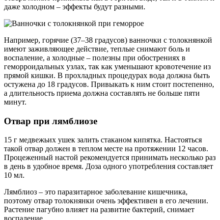
даже холодном – эффекты будут разными.
Например, горячие (37–38 градусов) ванночки с толокнянкой
имеют заживляющее действие, теплые снимают боль и
воспаление, а холодные – полезны при обострениях в
геморроидальных узлах, так как уменьшают кровотечение из
прямой кишки. В прохладных процедурах вода должна быть
остужена до 18 градусов. Привыкать к ним стоит постепенно,
а длительность приема должна составлять не больше пяти
минут.
Отвар при лямблиозе
15 г медвежьих ушек залить стаканом кипятка. Настояться
такой отвар должен в теплом месте на протяжении 12 часов.
Процеженный настой рекомендуется принимать несколько раз
в день в удобное время. Доза одного употребления составляет
10 мл.
Лямблиоз – это паразитарное заболевание кишечника,
поэтому отвар толокнянки очень эффективен в его лечении.
Растение пагубно влияет на развитие бактерий, снимает
воспаление.