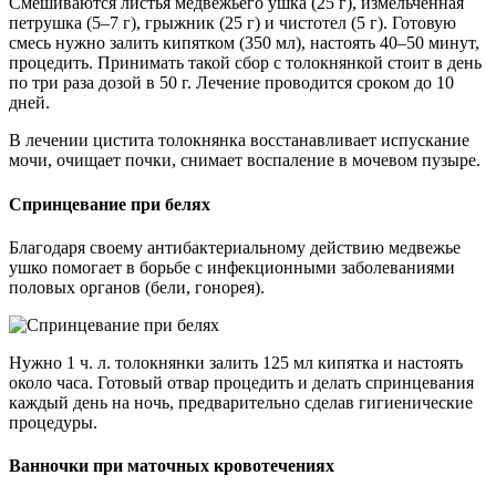
Смешиваются листья медвежьего ушка (25 г), измельченная
петрушка (5–7 г), грыжник (25 г) и чистотел (5 г). Готовую
смесь нужно залить кипятком (350 мл), настоять 40–50 минут,
процедить. Принимать такой сбор с толокнянкой стоит в день
по три раза дозой в 50 г. Лечение проводится сроком до 10
дней.
В лечении цистита толокнянка восстанавливает испускание
мочи, очищает почки, снимает воспаление в мочевом пузыре.
Спринцевание при белях
Благодаря своему антибактериальному действию медвежье
ушко помогает в борьбе с инфекционными заболеваниями
половых органов (бели, гонорея).
Нужно 1 ч. л. толокнянки залить 125 мл кипятка и настоять
около часа. Готовый отвар процедить и делать спринцевания
каждый день на ночь, предварительно сделав гигиенические
процедуры.
Ванночки при маточных кровотечениях