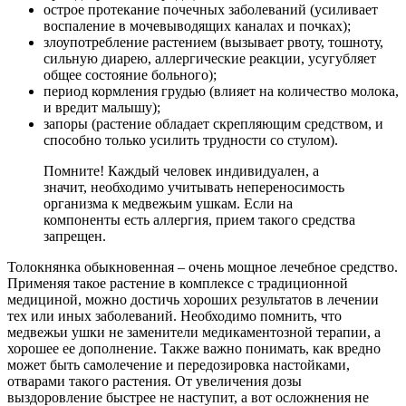
острое протекание почечных заболеваний (усиливает
воспаление в мочевыводящих каналах и почках);
злоупотребление растением (вызывает рвоту, тошноту,
сильную диарею, аллергические реакции, усугубляет
общее состояние больного);
период кормления грудью (влияет на количество молока,
и вредит малышу);
запоры (растение обладает скрепляющим средством, и
способно только усилить трудности со стулом).
Помните! Каждый человек индивидуален, а
значит, необходимо учитывать непереносимость
организма к медвежьим ушкам. Если на
компоненты есть аллергия, прием такого средства
запрещен.
Толокнянка обыкновенная – очень мощное лечебное средство.
Применяя такое растение в комплексе с традиционной
медициной, можно достичь хороших результатов в лечении
тех или иных заболеваний. Необходимо помнить, что
медвежьи ушки не заменители медикаментозной терапии, а
хорошее ее дополнение. Также важно понимать, как вредно
может быть самолечение и передозировка настойками,
отварами такого растения. От увеличения дозы
выздоровление быстрее не наступит, а вот осложнения не