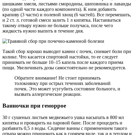
шишками хмеля, листьями смородины, шиповника и лаванды
(по одной части каждого компонента). К ним добавить
крапиву (3 части) и полевой хвощ (6 частей). Все перемешать,
и 2 ст. л. готовой смеси залить 1 л кипятка. Настаиваться
такому отвару нужно не больше получаса, после чего
жидкость нужно выпить в течение дня.
Такой сбор хорошо выводит камни с почек, снимает боли при
колике. Что касается спиртовой настойки, то ее следует
принимать не больше 10–15 капель после каждого приема
пищи. Увеличивать дозы самостоятельно не рекомендуется.
Обратите внимание! Не стоит принимать
толокнянку при острых течениях заболеваний
почек. Это может усугубить состояние больного, и
вызвать аллергические реакции.
Ванночки при геморрое
30 г сушеных листьев медвежьего ушка насыпать в 800 мл
кипятка и проварить на паровой бане. После процедить и
разбавить 0,5 л воды. Сидячие ванны с применением такого
отвара можно принимать как в горячем виде, так и в теплом и