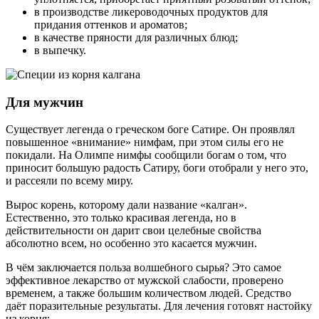
в производстве ликероводочных продуктов для
придания оттенков и ароматов;
в качестве пряности для различных блюд;
в выпечку.
Для мужчин
Существует легенда о греческом боге Сатире. Он проявлял
повышенное «внимание» нимфам, при этом силы его не
покидали. На Олимпе нимфы сообщили богам о том, что
приносит большую радость Сатиру, боги отобрали у него это,
и рассеяли по всему миру.
Вырос корень, которому дали название «калган».
Естественно, это только красивая легенда, но в
действительности он дарит свои целебные свойства
абсолютно всем, но особенно это касается мужчин.
В чём заключается польза волшебного сырья? Это самое
эффективное лекарство от мужской слабости, проверено
временем, а также большим количеством людей. Средство
даёт поразительные результаты. Для лечения готовят настойку
из корня: