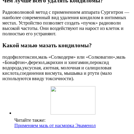
Чем лучше всего удалять кондиломы?
Радиоволновой метод с применением аппарата Сургитрон —
наиболее современный вид удаления кондилом в интимных
местах. Устройство позволяет создать «пучок» радиоволн
высокой частоты. Они воздействуют на нарост из клеток и
полностью его устраняют.
Какой мазью мазать кондиломы?
подофилотоксин,мазь «Солкодерм» или «Солковагин»,мазь
«Бонафтон»,ферезол,акрихин и хингамин,пероксид
водорода,уксусная, азотная, молочная и салициловая
кислота,соединения висмута, мышьяка и ртути (мало
используются ввиду токсичности).
Читайте также:
Применяем мазь от насморка Эваменол