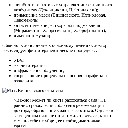
антибиотики, которые устраняют инфекционного
возбудителя (Доксициклин, Цефтриаксон);
применение мазей (Вишневского, Ихтиоловая,
Левомеколь);
антисептические растворы для подмывания
(Мирамистин, Хлоргексидин, Хлорофиллипт);
иммуностимуляторы.
Обычно, в дополнение к основному лечению, доктор
рекомендует физиотерапевтические процедуры:
УВЧ;
магнитотерапия;
инфракрасное облучение;
согревающие процедуры на основе парафина и
озокерита.
>Важно! Может ли киста рассосаться сама? На
ранних сроках, если соблюдать рекомендации
доктора, образование может рассосаться. Однако в
запущенном виде не стоит ожидать «чуда», киста
сама по себе не уйдет, ее необходимо только
удалять.