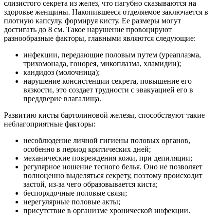
слизистого секрета из желез, что пагубно сказываются на
здоровье женщины. Накопившееся отделяемое заключается в
плотную капсулу, формируя кисту. Ее размеры могут
достигать до 8 см. Такое нарушение провоцируют
разнообразные факторы, главными являются следующие:
инфекции, передающие половым путем (уреаплазма,
трихомонада, гонорея, микоплазма, хламидии);
кандидоз (молочница);
нарушение консистенции секрета, повышение его
вязкости, это создает трудности с эвакуацией его в
преддверие влагалища.
Развитию кисты бартолиновой железы, способствуют такие
неблагоприятные факторы:
несоблюдение личной гигиены половых органов,
особенно в период критических дней;
механические повреждения кожи, при депиляции;
регулярное ношение тесного белья. Оно не позволяет
полноценно выделяться секрету, поэтому происходит
застой, из-за чего образовывается киста;
беспорядочные половые связи;
нерегулярные половые акты;
присутствие в организме хронической инфекции.