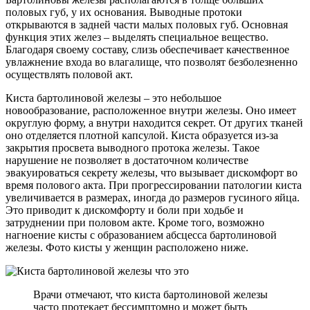
половых губ, у их основания. Выводные протоки
открываются в задней части малых половых губ. Основная
функция этих желез – выделять специальное вещество.
Благодаря своему составу, слизь обеспечивает качественное
увлажнение входа во влагалище, что позволят безболезненно
осуществлять половой акт.
Киста бартолиновой железы – это небольшое
новообразование, расположенное внутри железы. Оно имеет
округлую форму, а внутри находится секрет. От других тканей
оно отделяется плотной капсулой. Киста образуется из-за
закрытия просвета выводного протока железы. Такое
нарушение не позволяет в достаточном количестве
эвакуироваться секрету железы, что вызывает дискомфорт во
время полового акта. При прогрессировании патологии киста
увеличивается в размерах, иногда до размеров гусиного яйца.
Это приводит к дискомфорту и боли при ходьбе и
затруднении при половом акте. Кроме того, возможно
нагноение кисты с образованием абсцесса бартолиновой
железы. Фото кисты у женщин расположено ниже.
Врачи отмечают, что киста бартолиновой железы
часто протекает бессимптомно и может быть