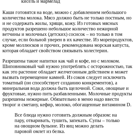
кисель и мармелад
Каши готовятся на воде, можно с добавлением небольшого
количества молока. Мясо должно быть не только постным, но
и не содержать жилы, хрящи, кожу. Из готовых мясных
продуктов разрешено небольшое количество нежирной
ветчины и молочных (детских) сосисок – но только в том
случае, если больной уверен в их качестве. Из морепродуктов,
кроме моллюсков и прочих, рекомендована морская капуста,
которая обладает свойством связывать холестерин.
Разрешены такие напитки как чай и кофе, но с молоком.
Шиповниковый чай нужно употреблять с осторожностью, так
как это растение обладает желчегонным действием и может
вызвать перемещение камней. Из соков следует исключить
томатный (он способствует созданию конкрементов), а
минеральная вода должна быть щелочной. Соки, овощные и
фруктовые, нужно пить разбавленными. Молочные продукты
разрешены нежирные. Обязательно в меню надо ввести
творог и сметану, кефир, молоко, обогащенные витамином D.
Все блюда нужно готовить должным образом: на
пару, отваривать, тушить, запекать. Супы – только
на овощном бульоне. Из яиц можно делать
паровой омлет из белка.