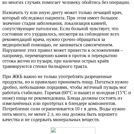
во многих случаях помогает человеку обойтись без операции.
Назначать ту или иную диету может только лечащий врач,
который обследовал пациента. При этом имеет большое
значение стадия заболевания, локализация камней,
сопутствующие патологии. Если больной чувствует, что
состояние его ухудшилось, несмотря на соблюдение всех
рекомендаций врача, нужно срочно обращаться за
медицинской помощью, не заниматься самолечением.
Нарушение этих правил может привести к осложнениям –
например, перемещению камня в проток и перекрытию
оттока желчи из пузыря, при наличии острых краёв
травмируются стенки билиарного тракта.
При ЖКБ важно не только употреблять разрешенные
продукты, но и правильно принимать пищу. Питаться нужно
дробно, небольшими порциями, чтобы жёлчный пузырь мог
работать стабильно. Горячая (60°С и выше) и холодная (15°С и
ниже) пища не рекомендована. Блюда должны состоять из
измельчённых или протёртых в блендере компонентов.
Потребление соли ограничивается 10 г в день. Воды нужно
пить много, не менее 2 л, но она должна быть хорошего
качества и не содержать минеральных веществ.