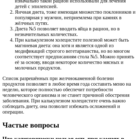
изначально такой рацион использовали для лечения
детей с эпилепсией.
Яичная диета, тоже имеющая множество поклонников и
популярная у мужчин, неприемлема при камнях в
жёлчных путях.
Диета №5 позволяет вводить яйца в рацион, но в
незначительных количествах.
При калькулезном холецистите полезной может быть
магниевая диета: она хотя и является одной из
модификаций строгого вегетарианства, но во многом
соответствует предписаниям стола №5. Можно принять
её за основу, вводя некоторое количество мясных и
молочных продуктов.
Список разрешённых при желчнокаменной болезни
продуктов позволяет в любое время года составить меню на
неделю, которое полностью обеспечит потребности
человеческого организма и не станет причиной обострения
заболевания. При калькулезном холецистите очень важно
соблюдать диету, она позволит избежать осложнений и
операции.
Частые вопросы
Что категорически нельзя есть при камнях в