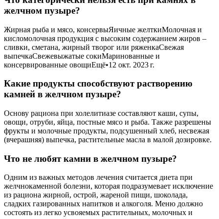
желчном пузыре?
Жирная рыба и мясо, консервыЯичные желткиМолочная и
кисломолочная продукция с высоким содержанием жиров –
сливки, сметана, жирный творог или ряженкаСвежая
выпечкаСвежевыжатые сокиМаринованные и
консервированные овощиЕщё•12 окт. 2023 г.
Какие продукты способствуют растворению
камней в желчном пузыре?
Основу рациона при холелитиазе составляют каши, супы,
овощи, отруби, яйца, постные мясо и рыба. Также разрешены
фрукты и молочные продукты, подсушенный хлеб, несвежая
(вчерашняя) выпечка, растительные масла в малой дозировке.
Что не любят камни в желчном пузыре?
Одним из важных методов лечения считается диета при
желчнокаменной болезни, которая подразумевает исключение
из рациона жирной, острой, жареной пищи, шоколада,
сладких газированных напитков и алкоголя. Меню должно
состоять из легко усвояемых растительных, молочных и