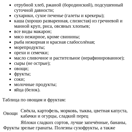
отрубной хлеб, ржаной (бородинский), подсушенный
суточной давности;
сухарики, сухое печенье (галеты и крекеры);
каша (хорошо разваренная, слизистая) из гречневой и
манной круп, риса, овсяных хлопьев;
все виды макарон;
мясо нежирное, кроме свинины;
рыба нежирная и красная слабосолёная;
морепродукты;
орехи и семечки;
масло сливочное и растительное (нерафинированное);
сыры (не острые);
овощи;
фрукты;
соки;
молочные продукты;
яйца (белок).
Таблица по овощам и фруктам:
Свёкла, картофель, морковь, тыква, цветная капуста,
Овощи
кабачки и огурцы, сладкий перец
Яблоки сладких сортов, лучше запечённые, бананы,
Фрукты
зрелые гранаты. Полезны сухофрукты, а также