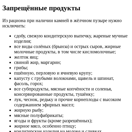
Запрещённые продукты
Из рациона при наличии камней в жёлчном пузыре нужно
исключить:
сдобу, свежую кондитерскую выпечку, жареные мучные
изделия;
все виды солёных (брынза) и острых сыров, жирные
молочные продукты, в том числе кисломолочные;
желток яиц;
свиной жир, маргарин;
грибы;
пшённую, перловую и ячневую крупу;
капусту с грубыми волокнами, щавель и шпинат,
фасоль, горох;
все субпродукты, мясные копчёности и соленья,
консервированные продукты, тушёнку;
лук, чеснок, редьку и прочие корнеплоды с высоким
содержанием эфирных масел;
жирную рыбу;
мясные полуфабрикаты;
ягоды и фрукты (кроме разрешённых);
жирное мясо, особенно птицу;
кондитерские изделия на молоке и сливках.