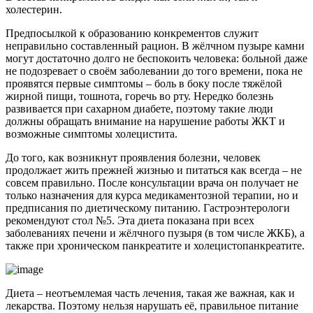
холестерин.
Предпосылкой к образованию конкрементов служит
неправильно составленный рацион. В жёлчном пузыре камни
могут достаточно долго не беспокоить человека: больной даже
не подозревает о своём заболевании до того времени, пока не
проявятся первые симптомы – боль в боку после тяжёлой
жирной пищи, тошнота, горечь во рту. Нередко болезнь
развивается при сахарном диабете, поэтому такие люди
должны обращать внимание на нарушение работы ЖКТ и
возможные симптомы холецистита.
До того, как возникнут проявления болезни, человек
продолжает жить прежней жизнью и питаться как всегда – не
совсем правильно. После консультации врача он получает не
только назначения для курса медикаментозной терапии, но и
предписания по диетическому питанию. Гастроэнтерологи
рекомендуют стол №5. Эта диета показана при всех
заболеваниях печени и жёлчного пузыря (в том числе ЖКБ), а
также при хроническом панкреатите и холецистопанкреатите.
Диета – неотъемлемая часть лечения, такая же важная, как и
лекарства. Поэтому нельзя нарушать её, правильное питание