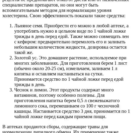
специалистами препаратов, но они могут быть
вспомогательным методом для нормализации уровня
холестерина. Свою эффективность показали такие средства:
Льняное семя. Приобрести его можно в любой аптеке, а
употреблять нужно в цельном виде по 1 чайной ложке
трижды в день перед едой. Также можно совмещать лен
с кефиром: предварительно перемолоть его и заливать
небольшим количеством жидкости, дозировка остается
такой же.
Золотой ус. Это домашнее растение, используемое при
многих заболеваниях. Для приготовления берем 1 лист
(обычно около 20-25 см), измельчаем, заливаем 1 л
кипятка и оставляем настаиваться на сутки.
Принимается средство по 1 чайной ложке перед едой
трижды в день.
Чеснок и лимон. Этот продукты содержат много
витаминов, поэтому особенно полезны. Для
приготовления напитка берем 0,5 л свежевыжатого
лимонного сока, перемешиваем со 100 г чесночной
кашицы. Настаивается средство 3 дня, принимается по 1
чайной ложке перед каждым приемом пищи.
В аптеках продаются сборы, содержащие травы для
нормализации липидного обмена. Их применение также