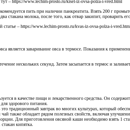
– https://www.lechim-prosto.ru/kisel-iz-ovsa-polza-i-vred.html
комендуется пить при наличии панкреатита. Взять 200 г промыто
о два стакана молока, после того, как отвар закипит, проварить 
татье – https://www.lechim-prosto.ru/kvas-iz-ovsa-polza-i-vred.htm
са является заваривание овса в термосе. Показания к применени
течение нескольких секунд. Затем засыпается в термос и заливает
ьзуется в качестве пищи и лекарственного средства. Он содержи
 для здорового питания.
– это традиционный завтрак во многих культурах, который обес
 чай также обладает рядом полезных свойств, включая улучшен
рции. Для приготовления овсяной каши необходимо взять 1 стак
 стакан кипятка.