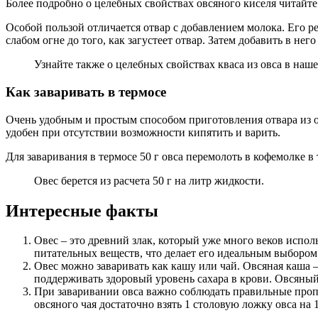
Более подробно о целебных свойствах овсяного киселя читайте тут 
Особой пользой отличается отвар с добавлением молока. Его ре
слабом огне до того, как загустеет отвар. Затем добавить в нег
Узнайте также о целебных свойствах кваса из овса в нашей с
Как заваривать в термосе
Очень удобным и простым способом приготовления отвара из ов
удобен при отсутствии возможности кипятить и варить.
Для заваривания в термосе 50 г овса перемолоть в кофемолке в 
Овес берется из расчета 50 г на литр жидкости.
Интересные факты
Овес – это древний злак, который уже много веков испол
питательных веществ, что делает его идеальным выбором
Овес можно заваривать как кашу или чай. Овсяная каша 
поддерживать здоровый уровень сахара в крови. Овсяный
При заваривании овса важно соблюдать правильные пропо
овсяного чая достаточно взять 1 столовую ложку овса на 1