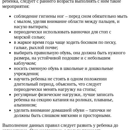
ребенка, следует с раннего возраста выполнять с ним такие
мероприятия:
соблюдение гигиены ног – перед сном обязательно мыть
с мылом, уделяя внимание области между пальцев, и
насухо вытирать;
периодически использовать ванночки для стоп с
морской солью;
в жаркое время года чаще ходить босиком по песку,
гальке, рыхлой почве;
выбирать правильную обувь, она должна быть нужного
размера, на устойчивой подошве и с небольшим
каблучком;
носить сменную обувь в школьные и дошкольные
учреждения;
научить ребенка не стоять в одном положении
длительный период, объяснить, что следует
периодически менять нагрузку на стопы;
регулярные физические нагрузки, лучше записать
ребенка на секцию катания на роликах, плаванье,
альпинизм;
уделить внимание домашней обуви – тапочки не
должны быть слишком мягкими и просторными.
Выполнение данных правил следует развить у ребенка до