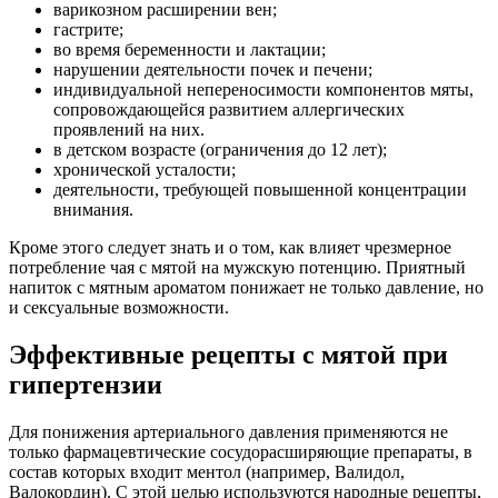
варикозном расширении вен;
гастрите;
во время беременности и лактации;
нарушении деятельности почек и печени;
индивидуальной непереносимости компонентов мяты,
сопровождающейся развитием аллергических
проявлений на них.
в детском возрасте (ограничения до 12 лет);
хронической усталости;
деятельности, требующей повышенной концентрации
внимания.
Кроме этого следует знать и о том, как влияет чрезмерное
потребление чая с мятой на мужскую потенцию. Приятный
напиток с мятным ароматом понижает не только давление, но
и сексуальные возможности.
Эффективные рецепты с мятой при
гипертензии
Для понижения артериального давления применяются не
только фармацевтические сосудорасширяющие препараты, в
состав которых входит ментол (например, Валидол,
Валокордин). С этой целью используются народные рецепты,