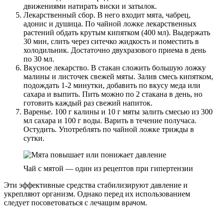
движениями натирать виски и затылок.
Лекарственный сбор. В него входит мята, чабрец,
адонис и душица. По чайной ложке лекарственных
растений обдать крутым кипятком (400 мл). Выдержать
30 мин, слить через ситечко жидкость и поместить в
холодильник. Достаточно двухразового приема в день
по 30 мл.
Вкусное лекарство. В стакан сложить большую ложку
малины и листочек свежей мяты. Залив смесь кипятком,
подождать 1-2 минутки, добавить по вкусу меда или
сахара и выпить. Пить можно по 2 стакана в день, но
готовить каждый раз свежий напиток.
Варенье. 100 г калины и 10 г мяты залить смесью из 300
мл сахара и 100 г воды. Варить в течение получаса.
Остудить. Употреблять по чайной ложке трижды в
сутки.
Чай с мятой — один из рецептов при гипертензии
Эти эффективные средства стабилизируют давление и
укрепляют организм. Однако перед их использованием
следует посоветоваться с лечащим врачом.