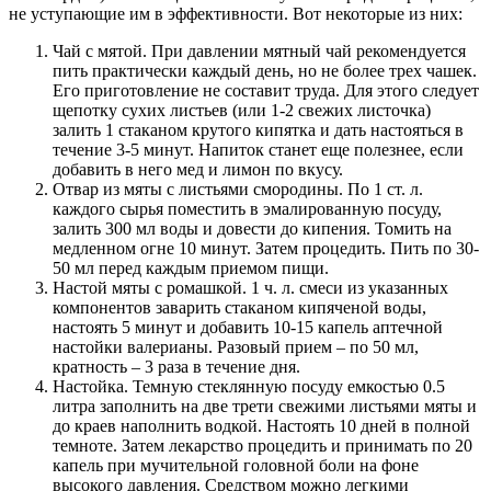
не уступающие им в эффективности. Вот некоторые из них:
Чай с мятой. При давлении мятный чай рекомендуется
пить практически каждый день, но не более трех чашек.
Его приготовление не составит труда. Для этого следует
щепотку сухих листьев (или 1-2 свежих листочка)
залить 1 стаканом крутого кипятка и дать настояться в
течение 3-5 минут. Напиток станет еще полезнее, если
добавить в него мед и лимон по вкусу.
Отвар из мяты с листьями смородины. По 1 ст. л.
каждого сырья поместить в эмалированную посуду,
залить 300 мл воды и довести до кипения. Томить на
медленном огне 10 минут. Затем процедить. Пить по 30-
50 мл перед каждым приемом пищи.
Настой мяты с ромашкой. 1 ч. л. смеси из указанных
компонентов заварить стаканом кипяченой воды,
настоять 5 минут и добавить 10-15 капель аптечной
настойки валерианы. Разовый прием – по 50 мл,
кратность – 3 раза в течение дня.
Настойка. Темную стеклянную посуду емкостью 0.5
литра заполнить на две трети свежими листьями мяты и
до краев наполнить водкой. Настоять 10 дней в полной
темноте. Затем лекарство процедить и принимать по 20
капель при мучительной головной боли на фоне
высокого давления. Средством можно легкими