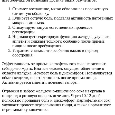
язве желудка он позволяет достичь таких результатов:
Снимает воспаление, мягко обволакивая пораженную
слизистую оболочку.
Купирует острую боль, подавляя активность патогенных
микроорганизмов.
Стимулирует запуск естественных процессов
регенерации.
Нормализует секреторную функцию желудка, улучшает
аппетит и снижает тошноту, особенно после приема
пищи и после пробуждения.
Устраняет спазмы, что особенно важно в период
обострения.
Эффективность от приема картофельного сока не заставит
себя долго ждать. Вначале человек ощущает облегчение в
области желудка. Исчезает боль и дискомфорт. Нормализуется
обмен веществ, исчезает тяжесть после приема пищи.
Активизируется аппетит, исчезают запоры.
Отрыжки и заброс желудочно-кишечного сока из органа в
пищевод и ротовую полость исчезают. Через 10-12 дней
полностью пропадает боль и дискомфорт. Картофельный сок
улучшает процесс переваривания пищи, а также нормализует
перистальтику кишечника.