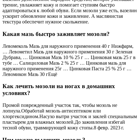
трение, увлажняет кожу и помогает ступням быстро
адаптироваться к любой обуви. Если мозоли уже есть, вазелин
ускорит обновление кожи и заживление. А маслянистая
текстура обеспечит нужное скольжение.
Какая мазь быстро заживляет мозоли?
Левомеколь Мазь для наружного применения 40 г Нижфарм,
… Левометил Мазь для наружного применения 30 г Зеленая
Дубрава, … Цинковая Мазь 10 % 25 г … Цинковая мазь 25 г в
тубе … Салициловая Мазь 2 % 25 г … Цинковая мазь для
наружного применения 25г … Цинковая Паста 25 % 25 г …
Левомикон Мазь 30 гЕщё
Как лечить мозоли на ногах в домашних
условиях?
Промой поврежденный участок так, чтобы мозоль не
лопнула.Обработай мозоль антисептиком или
хлоргексидином.Насухо вытри участок и заклей специальным
пластырем для влажных мозолей.До заживления избегай
тесной обуви, травмирующей кожу стопы.8 февр. 2023 г.
Чем можно вылечить мозоль?