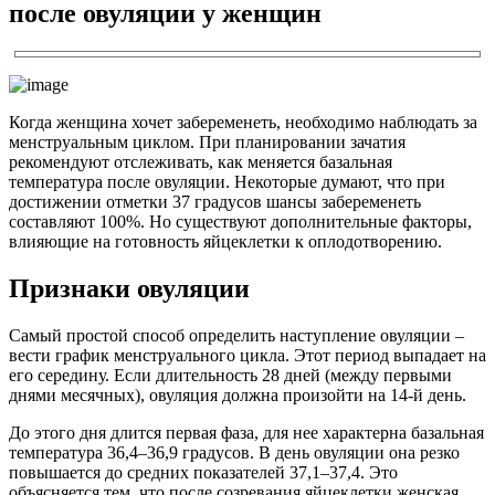
после овуляции у женщин
Когда женщина хочет забеременеть, необходимо наблюдать за
менструальным циклом. При планировании зачатия
рекомендуют отслеживать, как меняется базальная
температура после овуляции. Некоторые думают, что при
достижении отметки 37 градусов шансы забеременеть
составляют 100%. Но существуют дополнительные факторы,
влияющие на готовность яйцеклетки к оплодотворению.
Признаки овуляции
Самый простой способ определить наступление овуляции –
вести график менструального цикла. Этот период выпадает на
его середину. Если длительность 28 дней (между первыми
днями месячных), овуляция должна произойти на 14-й день.
До этого дня длится первая фаза, для нее характерна базальная
температура 36,4–36,9 градусов. В день овуляции она резко
повышается до средних показателей 37,1–37,4. Это
объясняется тем, что после созревания яйцеклетки женская