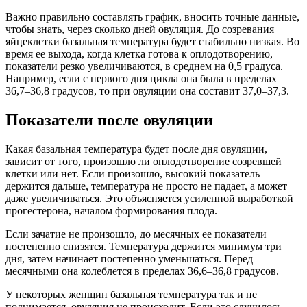
Важно правильно составлять график, вносить точные данные,
чтобы знать, через сколько дней овуляция. До созревания
яйцеклетки базальная температура будет стабильно низкая. Во
время ее выхода, когда клетка готова к оплодотворению,
показатели резко увеличиваются, в среднем на 0,5 градуса.
Например, если с первого дня цикла она была в пределах
36,7–36,8 градусов, то при овуляции она составит 37,0–37,3.
Показатели после овуляции
Какая базальная температура будет после дня овуляции,
зависит от того, произошло ли оплодотворение созревшей
клетки или нет. Если произошло, высокий показатель
держится дальше, температура не просто не падает, а может
даже увеличиваться. Это объясняется усиленной выработкой
прогестерона, началом формирования плода.
Если зачатие не произошло, до месячных ее показатели
постепенно снизятся. Температура держится минимум три
дня, затем начинает постепенно уменьшаться. Перед
месячными она колеблется в пределах 36,6–36,8 градусов.
У некоторых женщин базальная температура так и не
поднимается, овуляция не происходит. Если это случилось