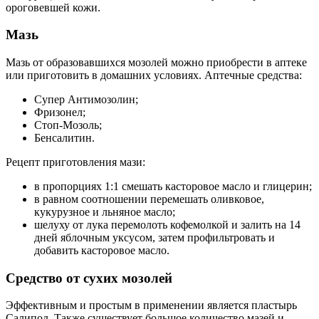
ороговевшей кожи.
Мазь
Мазь от образовавшихся мозолей можно приобрести в аптеке
или приготовить в домашних условиях. Аптечные средства:
Супер Антимозолин;
Фризонел;
Стоп-Мозоль;
Бенсалитин.
Рецепт приготовления мази:
в пропорциях 1:1 смешать касторовое масло и глицерин;
в равном соотношении перемешать оливковое,
кукурузное и льняное масло;
шелуху от лука перемолоть кофемолкой и залить на 14
дней яблочным уксусом, затем профильтровать и
добавить касторовое масло.
Средство от сухих мозолей
Эффективным и простым в применении является пластырь
Салипод. Также существует большое количество мазей и