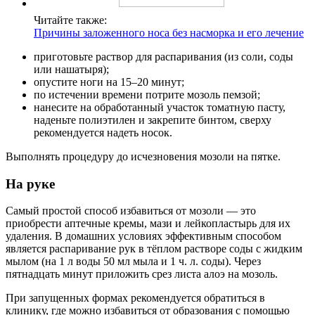
Читайте также:
Причины заложенного носа без насморка и его лечение
приготовьте раствор для распаривания (из соли, соды
или нашатыря);
опустите ноги на 15–20 минут;
по истечении времени потрите мозоль пемзой;
нанесите на обработанный участок томатную пасту,
наденьте полиэтилен и закрепите бинтом, сверху
рекомендуется надеть носок.
Выполнять процедуру до исчезновения мозоли на пятке.
На руке
Самый простой способ избавиться от мозоли — это
приобрести аптечные кремы, мази и лейкопластырь для их
удаления. В домашних условиях эффективным способом
является распаривание рук в тёплом растворе соды с жидким
мылом (на 1 л воды 50 мл мыла и 1 ч. л. соды). Через
пятнадцать минут приложить срез листа алоэ на мозоль.
При запущенных формах рекомендуется обратиться в
клинику, где можно избавиться от образования с помощью