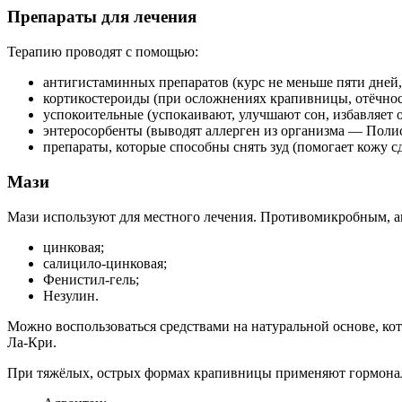
Препараты для лечения
Терапию проводят с помощью:
антигистаминных препаратов (курс не меньше пяти дней
кортикостероиды (при осложнениях крапивницы, отёчно
успокоительные (успокаивают, улучшают сон, избавляет 
энтеросорбенты (выводят аллерген из организма — Поли
препараты, которые способны снять зуд (помогает кожу с
Мази
Мази используют для местного лечения. Противомикробным, 
цинковая;
салицило-цинковая;
Фенистил-гель;
Незулин.
Можно воспользоваться средствами на натуральной основе, ко
Ла-Кри.
При тяжёлых, острых формах крапивницы применяют гормона