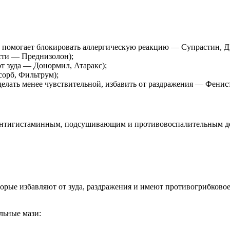
, помогает блокировать аллергическую реакцию — Супрастин, Д
сти — Преднизолон);
от зуда — Донормил, Атаракс);
сорб, Фильтрум);
делать менее чувствительной, избавить от раздражения — Фенист
антигистаминным, подсушивающим и противовоспалительным де
торые избавляют от зуда, раздражения и имеют противогрибков
льные мази: