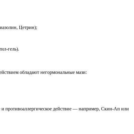
иазолин, Цетрин);
ил-гель).
йствием обладают негормональные мази:
ое и противоаллергическое действие — например, Скин-Ап или