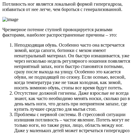
Потливость ног является локальной формой гипергидроза,
избавиться от нее легче, чем бороться с генерализованной.
Чрезмерное потение ступней провоцируется разными
факторами, наиболее распространенные причины – это:
Неподходящая обувь. Особенно часто она встречается
зимой, когда сапоги, ботинки с мехом имеют
ненатуральный материал. Он быстро изнашивается, уже
через несколько недель регулярного ношения появляется
неприятный запах, ноги быстро становятся потными,
сразу после выхода на улицу. Особенно это касается
обуви, не подходящей по сезону. Если осенью, весной,
когда температура уже не такая холодная, как зимой,
носить зимнюю обувь, стопы все время будут потеть.
Отсутствие должной гигиены. Даже взрослые не всегда
знают, как часто необходимо менять носки, сколько раз в
день мыть ноги, что делать при неприятном запахе, где
купить лучшее средство для мытья стоп.
Проблемы с нервной системы. В стрессовой ситуации
излишняя потливость – частое явление. Потеть могут не
только ноги, но также руки, лицо, область между ног.
Даже у маленьких детей может встречаться гипергидроз