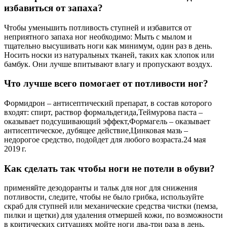
избавиться от запаха?
Чтобы уменьшить потливость ступней и избавится от
неприятного запаха ног необходимо: Мыть с мылом и
тщательно высушивать ноги как минимум, один раз в день.
Носить носки из натуральных тканей, таких как хлопок или
бамбук. Они лучше впитывают влагу и пропускают воздух.
Что лучше всего помогает от потливости ног?
Формидрон – антисептический препарат, в состав которого
входят: спирт, раствор формальдегида,Теймурова паста –
оказывает подсушивающий эффект,Формагель – оказывает
антисептическое, дубящее действие,Цинковая мазь –
недорогое средство, подойдет для любого возраста.24 мая
2019 г.
Как сделать так чтобы ноги не потели в обуви?
применяйте дезодоранты и тальк для ног для снижения
потливости, следите, чтобы не было грибка, используйте
скраб для ступней или механические средства чистки (пемза,
пилки и щетки) для удаления отмершей кожи, по возможности
в критических ситуациях мойте ноги два-три раза в день.