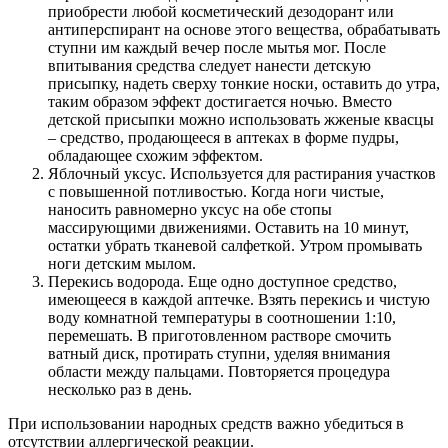
приобрести любой косметический дезодорант или
антиперспирант на основе этого вещества, обрабатывать
ступни им каждый вечер после мытья мог. После
впитывания средства следует нанести детскую
присыпку, надеть сверху тонкие носки, оставить до утра,
таким образом эффект достигается ночью. Вместо
детской присыпки можно использовать жженые квасцы
– средство, продающееся в аптеках в форме пудры,
обладающее схожим эффектом.
Яблочный уксус. Используется для растирания участков
с повышенной потливостью. Когда ноги чистые,
наносить равномерно уксус на обе стопы
массирующими движениями. Оставить на 10 минут,
остатки убрать тканевой салфеткой. Утром промывать
ноги детским мылом.
Перекись водорода. Еще одно доступное средство,
имеющееся в каждой аптечке. Взять перекись и чистую
воду комнатной температуры в соотношении 1:10,
перемешать. В приготовленном растворе смочить
ватный диск, протирать ступни, уделяя внимания
области между пальцами. Повторяется процедура
несколько раз в день.
При использовании народных средств важно убедиться в
отсутствии аллергической реакции.