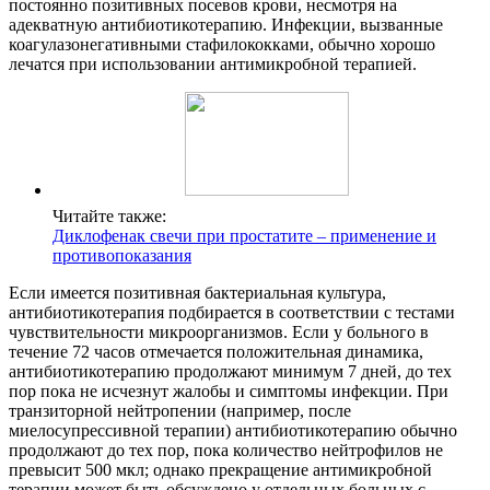
постоянно позитивных посевов крови, несмотря на
адекватную антибиотикотерапию. Инфекции, вызванные
коагулазонегативными стафилококками, обычно хорошо
лечатся при использовании антимикробной терапией.
Читайте также:
Диклофенак свечи при простатите – применение и
противопоказания
Если имеется позитивная бактериальная культура,
антибиотикотерапия подбирается в соответствии с тестами
чувствительности микроорганизмов. Если у больного в
течение 72 часов отмечается положительная динамика,
антибиотикотерапию продолжают минимум 7 дней, до тех
пор пока не исчезнут жалобы и симптомы инфекции. При
транзиторной нейтропении (например, после
миелосупрессивной терапии) антибиотикотерапию обычно
продолжают до тех пор, пока количество нейтрофилов не
превысит 500 мкл; однако прекращение антимикробной
терапии может быть обсуждено у отдельных больных с