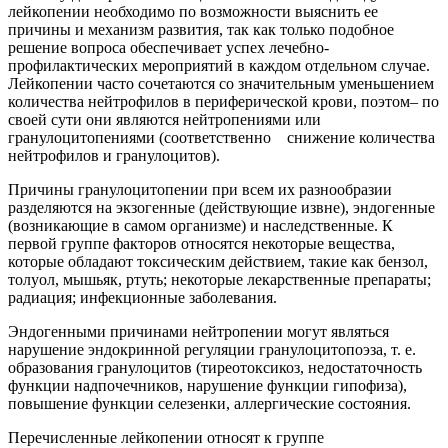
лейкопении необходимо по возможности выяснить ее
причины и механизм развития, так как только подобное
решение вопроса обеспечивает успех лечебно-
профилактических мероприятий в каждом отдельном случае.
Лейкопении часто сочетаются со значительным уменьшением
количества нейтрофилов в периферической крови, поэтом– по
своей сути они являются нейтропениями или
гранулоцитопениями (соответственно снижение количества
нейтрофилов и гранулоцитов).
Причины гранулоцитопении при всем их разнообразии
разделяются на экзогенные (действующие извне), эндогенные
(возникающие в самом организме) и наследственные. К
первой группе факторов относятся некоторые вещества,
которые обладают токсическим действием, такие как бензол,
толуол, мышьяк, ртуть; некоторые лекарственные препараты;
радиация; инфекционные заболевания.
Эндогенными причинами нейтропении могут являться
нарушение эндокринной регуляции гранулоцитопоэза, т. е.
образования гранулоцитов (тиреотоксикоз, недостаточность
функции надпочечников, нарушение функции гипофиза),
повышение функции селезенки, аллергические состояния.
Перечисленные лейкопении относят к группе