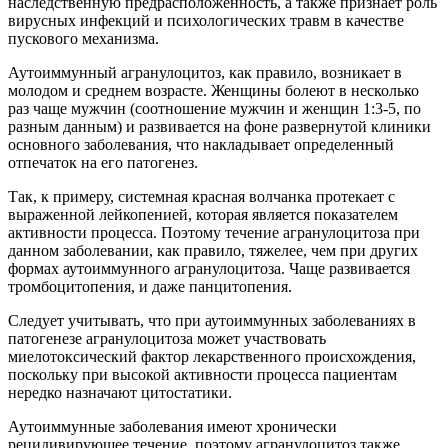
наследственную предрасположенность, а также признает роль
вирусных инфекций и психологических травм в качестве
пускового механизма.
Аутоиммунный агранулоцитоз, как правило, возникает в
молодом и среднем возрасте. Женщины болеют в несколько
раз чаще мужчин (соотношение мужчин и женщин 1:3-5, по
разным данным) и развивается на фоне развернутой клиники
основного заболевания, что накладывает определенный
отпечаток на его патогенез.
Так, к примеру, системная красная волчанка протекает с
выраженной лейкопенией, которая является показателем
активности процесса. Поэтому течение агранулоцитоза при
данном заболевании, как правило, тяжелее, чем при других
формах аутоиммунного агранулоцитоза. Чаще развивается
тромбоцитопения, и даже панцитопения.
Следует учитывать, что при аутоиммунных заболеваниях в
патогенезе агранулоцитоза может участвовать
миелотоксический фактор лекарственного происхождения,
поскольку при высокой активности процесса пациентам
нередко назначают цитостатики.
Аутоиммунные заболевания имеют хронически
рецидивирующее течение, поэтому агранулоцитоз также