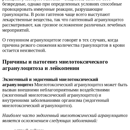
безвредные, однако при определенных условиях способные
провоцировать иммунные реакции, разрушающие
гранулоциты. В роли гаптенов чаще всего выступают
лекарственные вещества, так что гаптеновый агранулоцитоз
рассматривают, как грозное осложнение различных лечебных
мероприятий.
О генуинном агранулоцитозе говорят в тех случаях, когда
причина резкого снижения количества гранулоцитов в крови
остается неизвестной.
Причины и патогенез миелотоксического
агранулоцитоза и лейкопении
Экзогенный и эндогенный миелотоксический
агранулоцитоз
Миелотоксический агранулоцитоз может быть
вызван внешними неблагоприятными воздействиями
(экзогенный миелотоксический агранулоцитоз) и
внутренними заболеваниями организма (эндогенный
миелотоксический агранулоцитоз).
Наиболее часто эндогенный миелотоксический агранулоцитоз
является осложнением следующих заболеваний: