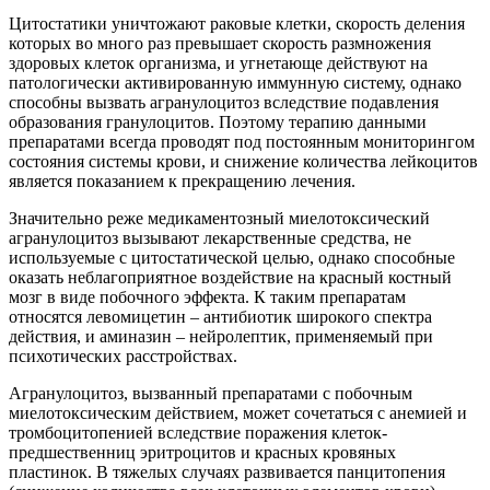
Цитостатики уничтожают раковые клетки, скорость деления
которых во много раз превышает скорость размножения
здоровых клеток организма, и угнетающе действуют на
патологически активированную иммунную систему, однако
способны вызвать агранулоцитоз вследствие подавления
образования гранулоцитов. Поэтому терапию данными
препаратами всегда проводят под постоянным мониторингом
состояния системы крови, и снижение количества лейкоцитов
является показанием к прекращению лечения.
Значительно реже медикаментозный миелотоксический
агранулоцитоз вызывают лекарственные средства, не
используемые с цитостатической целью, однако способные
оказать неблагоприятное воздействие на красный костный
мозг в виде побочного эффекта. К таким препаратам
относятся левомицетин – антибиотик широкого спектра
действия, и аминазин – нейролептик, применяемый при
психотических расстройствах.
Агранулоцитоз, вызванный препаратами с побочным
миелотоксическим действием, может сочетаться с анемией и
тромбоцитопенией вследствие поражения клеток-
предшественниц эритроцитов и красных кровяных
пластинок. В тяжелых случаях развивается панцитопения