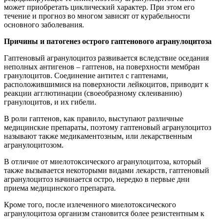
может приобретать циклический характер. При этом его
течение и прогноз во многом зависят от курабельности
основного заболевания.
Причины и патогенез острого гаптенового агранулоцитоза
Гаптеновый агранулоцитоз развивается вследствие оседания
неполных антигенов – гаптенов, на поверхности мембран
гранулоцитов. Соединение антител с гаптенами,
расположившимися на поверхности лейкоцитов, приводит к
реакции агглютинации (своеобразному склеиванию)
гранулоцитов, и их гибели.
В роли гаптенов, как правило, выступают различные
медицинские препараты, поэтому гаптеновый агранулоцитоз
называют также медикаментозным, или лекарственным
агранулоцитозом.
В отличие от миелотоксического агранулоцитоза, который
также вызывается некоторыми видами лекарств, гаптеновый
агранулоцитоз начинается остро, нередко в первые дни
приема медицинского препарата.
Кроме того, после излеченного миелотоксического
агранулоцитоза организм становится более резистентным к