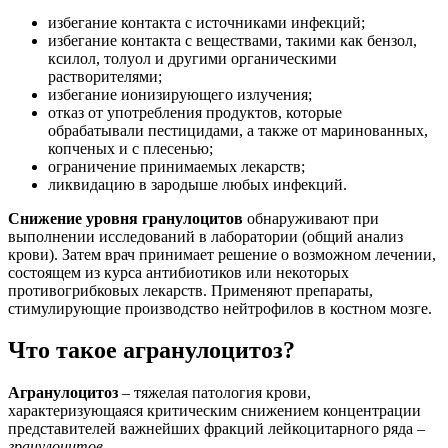
избегание контакта с источниками инфекций;
избегание контакта с веществами, такими как бензол,
ксилол, толуол и другими органическими
растворителями;
избегание ионизирующего излучения;
отказ от употребления продуктов, которые
обрабатывали пестицидами, а также от маринованных,
копченых и с плесенью;
ограничение принимаемых лекарств;
ликвидацию в зародыше любых инфекций.
Снижение уровня гранулоцитов
обнаруживают при
выполнении исследований в лаборатории (общий анализ
крови). Затем врач принимает решение о возможном лечении,
состоящем из курса антибиотиков или некоторых
противогрибковых лекарств. Применяют препараты,
стимулирующие производство нейтрофилов в костном мозге.
Что такое агранулоцитоз?
Агранулоцитоз
– тяжелая патология крови,
характеризующаяся критическим снижением концентрации
представителей важнейших фракций лейкоцитарного ряда –
гранулоцитов
.