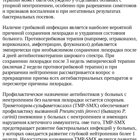
упорной неитропениеи, особенно при разрешении симптомов
и признаков воспаления и при негативных результатах
бактериальных посевов.
Наличие грибковой инфекции является наиболее вероятной
причиной сохранения лихорадки и ухудшения состояния
больного. Противогрибковая терапия (например, итраконазол,
вориконазол, амфотерицин, флуконазол) добавляется
эмпирически при необъяснимом сохранении лихорадки после
4 дней антибиотикотерапии широкого спектра. При
сохранении лихорадки после 3 недель эмпирической терапии
(включая 2 недели противогрибковой терапии) и при
разрешении нейтропении рассматривается вопрос о
прекращении приема всех антибактериальных препаратов и
пересмотре причины лихорадки.
Профилактическое назначение антибиотиков у больных с
неитропениеи без наличия лихорадки остается спорным.
Триметоприм-сульфаметоксазол (ТМР-SMX) обеспечивает
профилактику вызванной
Pneumcystis jiroveci
(бывшую
P.
carinii)
пневмонии у больных с неитропениеи и имеющих
нарушения клеточного иммунитета. оме того, TMP-SMX
предотвращает развитие бактериальных инфекций у больных,
у которых ожидается развитие глубокой нейтропении более 1
недели. Недостатком назначения TMP-SMX является развитие