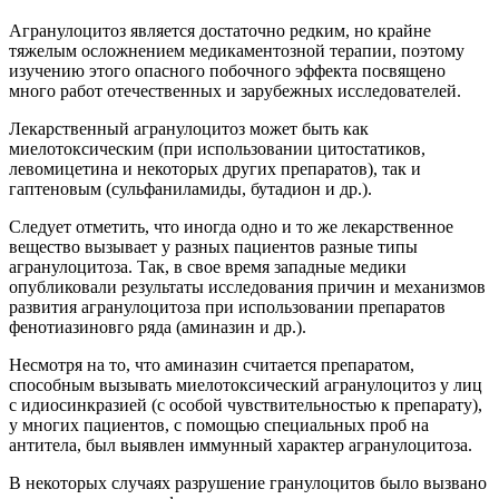
Агранулоцитоз является достаточно редким, но крайне
тяжелым осложнением медикаментозной терапии, поэтому
изучению этого опасного побочного эффекта посвящено
много работ отечественных и зарубежных исследователей.
Лекарственный агранулоцитоз может быть как
миелотоксическим (при использовании цитостатиков,
левомицетина и некоторых других препаратов), так и
гаптеновым (сульфаниламиды, бутадион и др.).
Следует отметить, что иногда одно и то же лекарственное
вещество вызывает у разных пациентов разные типы
агранулоцитоза. Так, в свое время западные медики
опубликовали результаты исследования причин и механизмов
развития агранулоцитоза при использовании препаратов
фенотиазиновго ряда (аминазин и др.).
Несмотря на то, что аминазин считается препаратом,
способным вызывать миелотоксический агранулоцитоз у лиц
с идиосинкразией (с особой чувствительностью к препарату),
у многих пациентов, с помощью специальных проб на
антитела, был выявлен иммунный характер агранулоцитоза.
В некоторых случаях разрушение гранулоцитов было вызвано