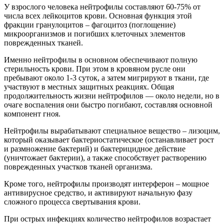
У взрослого человека нейтрофилы составляют 60-75% от
числа всех лейкоцитов крови. Основная функция этой
фракции гранулоцитов – фагоцитоз (поглощение)
микроорганизмов и погибших клеточных элементов
поврежденных тканей.
Именно нейтрофилы в основном обеспечивают полную
стерильность крови. При этом в кровяном русле они
пребывают около 1-3 суток, а затем мигрируют в ткани, где
участвуют в местных защитных реакциях. Общая
продолжительность жизни нейтрофилов — около недели, но в
очаге воспаления они быстро погибают, составляя основной
компонент гноя.
Нейтрофилы вырабатывают специальное вещество – лизоцим,
который оказывает бактериостатическое (останавливает рост
и размножение бактерий) и бактерицидное действие
(уничтожает бактерии), а также способствует растворению
поврежденных участков тканей организма.
Кроме того, нейтрофилы производят интерферон – мощное
антивирусное средство, и активируют начальную фазу
сложного процесса свертывания крови.
При острых инфекциях количество нейтрофилов возрастает