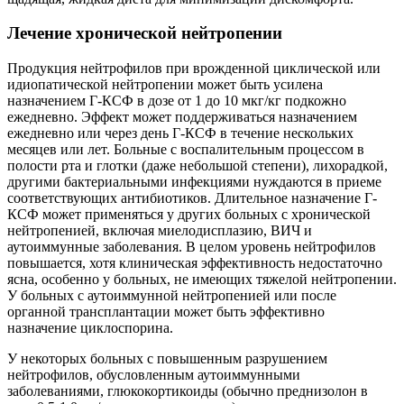
Лечение хронической нейтропении
Продукция нейтрофилов при врожденной циклической или
идиопатической нейтропении может быть усилена
назначением Г-КСФ в дозе от 1 до 10 мкг/кг подкожно
ежедневно. Эффект может поддерживаться назначением
ежедневно или через день Г-КСФ в течение нескольких
месяцев или лет. Больные с воспалительным процессом в
полости рта и глотки (даже небольшой степени), лихорадкой,
другими бактериальными инфекциями нуждаются в приеме
соответствующих антибиотиков. Длительное назначение Г-
КСФ может применяться у других больных с хронической
нейтропенией, включая миелодисплазию, ВИЧ и
аутоиммунные заболевания. В целом уровень нейтрофилов
повышается, хотя клиническая эффективность недостаточно
ясна, особенно у больных, не имеющих тяжелой нейтропении.
У больных с аутоиммунной нейтропенией или после
органной трансплантации может быть эффективно
назначение циклоспорина.
У некоторых больных с повышенным разрушением
нейтрофилов, обусловленным аутоиммунными
заболеваниями, глюкокортикоиды (обычно преднизолон в