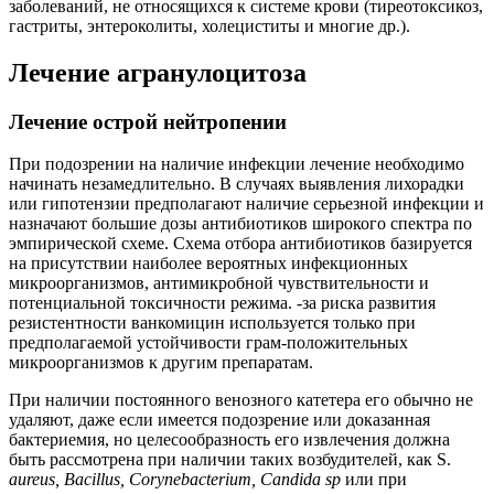
заболеваний, не относящихся к системе крови (тиреотоксикоз,
гастриты, энтероколиты, холециститы и многие др.).
Лечение агранулоцитоза
Лечение острой нейтропении
При подозрении на наличие инфекции лечение необходимо
начинать незамедлительно. В случаях выявления лихорадки
или гипотензии предполагают наличие серьезной инфекции и
назначают большие дозы антибиотиков широкого спектра по
эмпирической схеме. Схема отбора антибиотиков базируется
на присутствии наиболее вероятных инфекционных
микроорганизмов, антимикробной чувствительности и
потенциальной токсичности режима. -за риска развития
резистентности ванкомицин используется только при
предполагаемой устойчивости грам-положительных
микроорганизмов к другим препаратам.
При наличии постоянного венозного катетера его обычно не
удаляют, даже если имеется подозрение или доказанная
бактериемия, но целесообразность его извлечения должна
быть рассмотрена при наличии таких возбудителей, как S.
aureus, Bacillus, Corynebacterium, Candida sp
или при