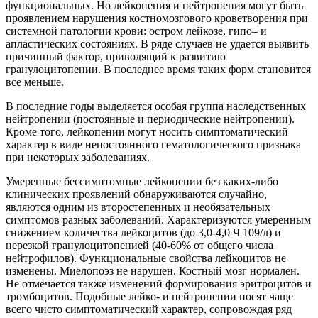
функциональных. Но лейкопения и нейтропения могут быть
проявлением нарушения костномозгового кроветворения при
системной патологии крови: остром лейкозе, гипо– и
апластических состояниях. В ряде случаев не удается выявить
причинный фактор, приводящий к развитию
гранулоцитопении. В последнее время таких форм становится
все меньше.
В последние годы выделяется особая группа наследственных
нейтропении (постоянные и периодические нейтропении).
Кроме того, лейкопении могут носить симптоматический
характер в виде непостоянного гематологического признака
при некоторых заболеваниях.
Умеренные бессимптомные лейкопении без каких-либо
клинических проявлений обнаруживаются случайно,
являются одним из второстепенных и необязательных
симптомов разных заболеваний. Характеризуются умеренным
снижением количества лейкоцитов (до 3,0-4,0 Ч 109/л) и
нерезкой гранулоцитопенией (40-60% от общего числа
нейтрофилов). Функциональные свойства лейкоцитов не
изменены. Миелопоэз не нарушен. Костный мозг нормален.
Не отмечается также изменений формирования эритроцитов и
тромбоцитов. Подобные лейко- и нейтропении носят чаще
всего чисто симптоматический характер, сопровождая ряд