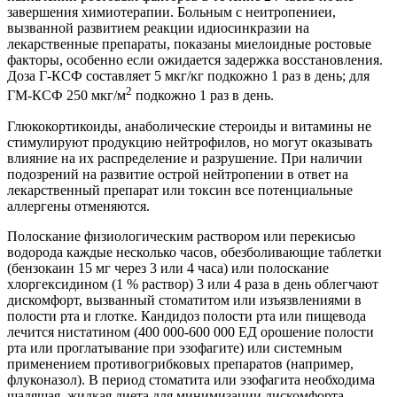
завершения химиотерапии. Больным с неитропениеи,
вызванной развитием реакции идиосинкразии на
лекарственные препараты, показаны миелоидные ростовые
факторы, особенно если ожидается задержка восстановления.
Доза Г-КСФ составляет 5 мкг/кг подкожно 1 раз в день; для
2
ГМ-КСФ 250 мкг/м
подкожно 1 раз в день.
Глюкокортикоиды, анаболические стероиды и витамины не
стимулируют продукцию нейтрофилов, но могут оказывать
влияние на их распределение и разрушение. При наличии
подозрений на развитие острой нейтропении в ответ на
лекарственный препарат или токсин все потенциальные
аллергены отменяются.
Полоскание физиологическим раствором или перекисью
водорода каждые несколько часов, обезболивающие таблетки
(бензокаин 15 мг через 3 или 4 часа) или полоскание
хлоргексидином (1 % раствор) 3 или 4 раза в день облегчают
дискомфорт, вызванный стоматитом или изъязвлениями в
полости рта и глотке. Кандидоз полости рта или пищевода
лечится нистатином (400 000-600 000 ЕД орошение полости
рта или проглатывание при эзофагите) или системным
применением противогрибковых препаратов (например,
флуконазол). В период стоматита или эзофагита необходима
щадящая, жидкая диета для минимизации дискомфорта.