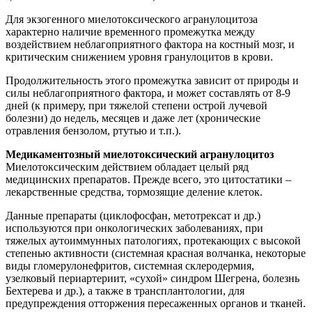
Для экзогенного миелотоксического агранулоцитоза
характерно наличие временного промежутка между
воздействием неблагоприятного фактора на костный мозг, и
критическим снижением уровня гранулоцитов в крови.
Продолжительность этого промежутка зависит от природы и
силы неблагоприятного фактора, и может составлять от 8-9
дней (к примеру, при тяжелой степени острой лучевой
болезни) до недель, месяцев и даже лет (хронические
отравления бензолом, ртутью и т.п.).
Медикаментозный миелотоксический агранулоцитоз
Миелотоксическим действием обладает целый ряд
медицинских препаратов. Прежде всего, это цитостатики –
лекарственные средства, тормозящие деление клеток.
Данные препараты (циклофосфан, метотрексат и др.)
используются при онкологических заболеваниях, при
тяжелых аутоиммунных патологиях, протекающих с высокой
степенью активности (системная красная волчанка, некоторые
виды гломерулонефритов, системная склеродермия,
узелковый периартериит, «сухой» синдром Шегрена, болезнь
Бехтерева и др.), а также в трансплантологии, для
предупреждения отторжения пересаженных органов и тканей.