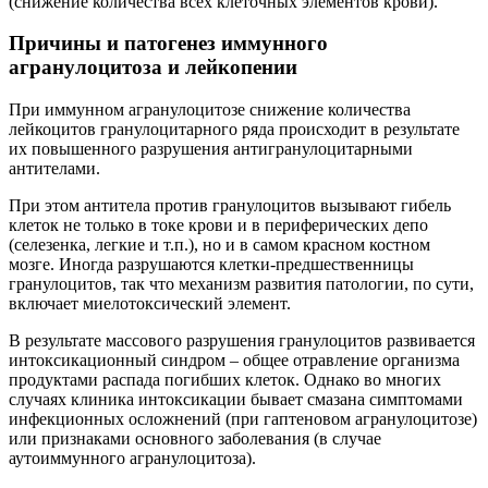
(снижение количества всех клеточных элементов крови).
Причины и патогенез иммунного
агранулоцитоза и лейкопении
При иммунном агранулоцитозе снижение количества
лейкоцитов гранулоцитарного ряда происходит в результате
их повышенного разрушения антигранулоцитарными
антителами.
При этом антитела против гранулоцитов вызывают гибель
клеток не только в токе крови и в периферических депо
(селезенка, легкие и т.п.), но и в самом красном костном
мозге. Иногда разрушаются клетки-предшественницы
гранулоцитов, так что механизм развития патологии, по сути,
включает миелотоксический элемент.
В результате массового разрушения гранулоцитов развивается
интоксикационный синдром – общее отравление организма
продуктами распада погибших клеток. Однако во многих
случаях клиника интоксикации бывает смазана симптомами
инфекционных осложнений (при гаптеновом агранулоцитозе)
или признаками основного заболевания (в случае
аутоиммунного агранулоцитоза).