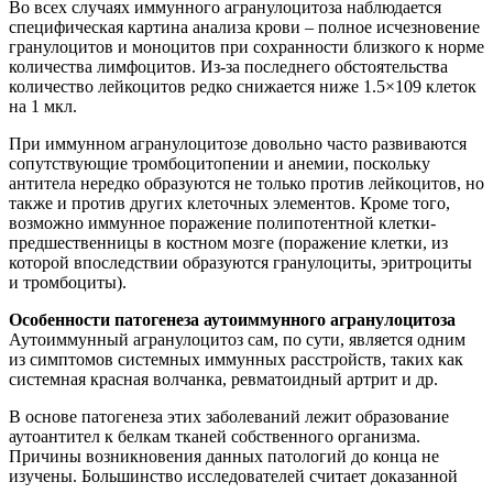
Во всех случаях иммунного агранулоцитоза наблюдается
специфическая картина анализа крови – полное исчезновение
гранулоцитов и моноцитов при сохранности близкого к норме
количества лимфоцитов. Из-за последнего обстоятельства
количество лейкоцитов редко снижается ниже 1.5×109 клеток
на 1 мкл.
При иммунном агранулоцитозе довольно часто развиваются
сопутствующие тромбоцитопении и анемии, поскольку
антитела нередко образуются не только против лейкоцитов, но
также и против других клеточных элементов. Кроме того,
возможно иммунное поражение полипотентной клетки-
предшественницы в костном мозге (поражение клетки, из
которой впоследствии образуются гранулоциты, эритроциты
и тромбоциты).
Особенности патогенеза аутоиммунного агранулоцитоза
Аутоиммунный агранулоцитоз сам, по сути, является одним
из симптомов системных иммунных расстройств, таких как
системная красная волчанка, ревматоидный артрит и др.
В основе патогенеза этих заболеваний лежит образование
аутоантител к белкам тканей собственного организма.
Причины возникновения данных патологий до конца не
изучены. Большинство исследователей считает доказанной