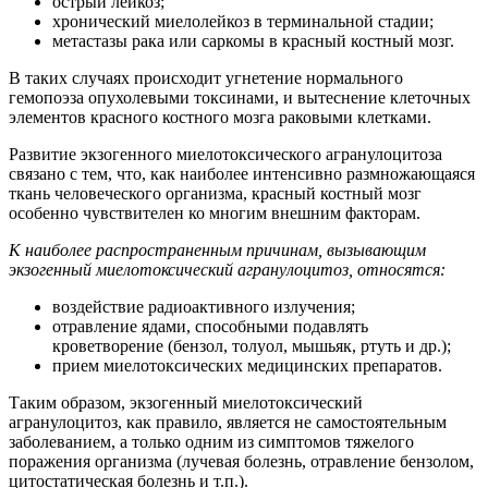
острый лейкоз;
хронический миелолейкоз в терминальной стадии;
метастазы рака или саркомы в красный костный мозг.
В таких случаях происходит угнетение нормального
гемопоэза опухолевыми токсинами, и вытеснение клеточных
элементов красного костного мозга раковыми клетками.
Развитие экзогенного миелотоксического агранулоцитоза
связано с тем, что, как наиболее интенсивно размножающаяся
ткань человеческого организма, красный костный мозг
особенно чувствителен ко многим внешним факторам.
К наиболее распространенным причинам, вызывающим
экзогенный миелотоксический агранулоцитоз, относятся:
воздействие радиоактивного излучения;
отравление ядами, способными подавлять
кроветворение (бензол, толуол, мышьяк, ртуть и др.);
прием миелотоксических медицинских препаратов.
Таким образом, экзогенный миелотоксический
агранулоцитоз, как правило, является не самостоятельным
заболеванием, а только одним из симптомов тяжелого
поражения организма (лучевая болезнь, отравление бензолом,
цитостатическая болезнь и т.п.).