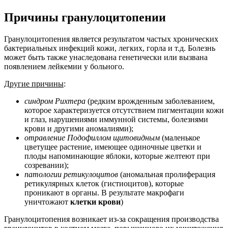
Причины гранулоцитопении
Гранулоцитопения является результатом частых хронических
бактериальных инфекций кожи, легких, горла и т.д. Болезнь
может быть также унаследована генетически или вызвана
появлением лейкемии у больного.
Другие причины
:
синдром Рихтера
(редким врожденным заболеванием,
которое характеризуется отсутствием пигментации кожи
и глаз, нарушениями иммунной системы, болезнями
крови и другими аномалиями);
отравление Подофиллом щитовидным
(маленькое
цветущее растение, имеющее одиночные цветки и
плоды напоминающие яблоки, которые желтеют при
созревании);
патологии ретикулоцитов
(аномальная пролиферация
ретикулярных клеток (гистиоцитов), которые
проникают в органы. В результате макрофаги
уничтожают
клетки крови
)
Гранулоцитопения возникает из-за сокращения производства