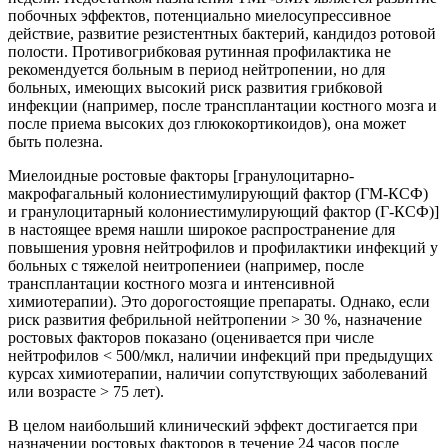
побочных эффектов, потенциально миелосупрессивное
действие, развитие резистентных бактерий, кандидоз ротовой
полости. Противогрибковая рутинная профилактика не
рекомендуется больным в период нейтропении, но для
больных, имеющих высокий риск развития грибковой
инфекции (например, после трансплантации костного мозга и
после приема высоких доз глюкокортикоидов), она может
быть полезна.
Миелоидные ростовые факторы [гранулоцитарно-
макрофагальный колониестимулирующий фактор (ГМ-КСФ)
и гранулоцитарный колониестимулирующий фактор (Г-КСФ)]
в настоящее время нашли широкое распространение для
повышения уровня нейтрофилов и профилактики инфекций у
больных с тяжелой неитропениеи (например, после
трансплантации костного мозга и интенсивной
химиотерапии). Это дорогостоящие препараты. Однако, если
риск развития фебрильной нейтропении > 30 %, назначение
ростовых факторов показано (оценивается при числе
нейтрофилов < 500/мкл, наличии инфекций при предыдущих
курсах химиотерапии, наличии сопутствующих заболеваний
или возрасте > 75 лет).
В целом наибольший клинический эффект достигается при
назначении ростовых факторов в течение 24 часов после