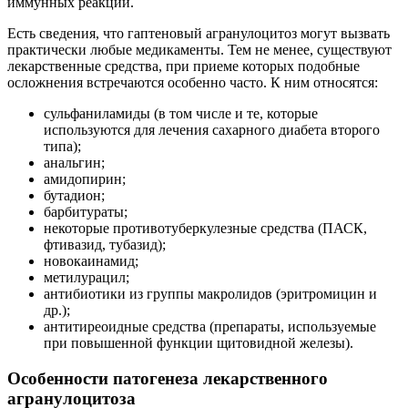
иммунных реакций.
Есть сведения, что гаптеновый агранулоцитоз могут вызвать
практически любые медикаменты. Тем не менее, существуют
лекарственные средства, при приеме которых подобные
осложнения встречаются особенно часто. К ним относятся:
сульфаниламиды (в том числе и те, которые
используются для лечения сахарного диабета второго
типа);
анальгин;
амидопирин;
бутадион;
барбитураты;
некоторые противотуберкулезные средства (ПАСК,
фтивазид, тубазид);
новокаинамид;
метилурацил;
антибиотики из группы макролидов (эритромицин и
др.);
антитиреоидные средства (препараты, используемые
при повышенной функции щитовидной железы).
Особенности патогенеза лекарственного
агранулоцитоза