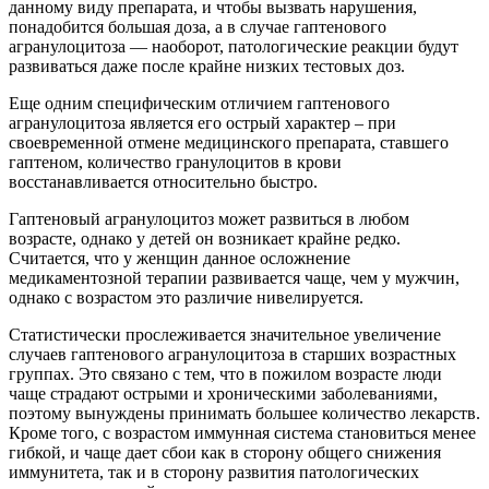
данному виду препарата, и чтобы вызвать нарушения,
понадобится большая доза, а в случае гаптенового
агранулоцитоза — наоборот, патологические реакции будут
развиваться даже после крайне низких тестовых доз.
Еще одним специфическим отличием гаптенового
агранулоцитоза является его острый характер – при
своевременной отмене медицинского препарата, ставшего
гаптеном, количество гранулоцитов в крови
восстанавливается относительно быстро.
Гаптеновый агранулоцитоз может развиться в любом
возрасте, однако у детей он возникает крайне редко.
Считается, что у женщин данное осложнение
медикаментозной терапии развивается чаще, чем у мужчин,
однако с возрастом это различие нивелируется.
Статистически прослеживается значительное увеличение
случаев гаптенового агранулоцитоза в старших возрастных
группах. Это связано с тем, что в пожилом возрасте люди
чаще страдают острыми и хроническими заболеваниями,
поэтому вынуждены принимать большее количество лекарств.
Кроме того, с возрастом иммунная система становиться менее
гибкой, и чаще дает сбои как в сторону общего снижения
иммунитета, так и в сторону развития патологических