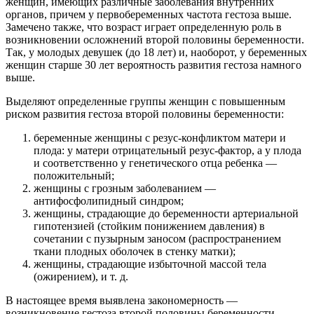
женщин, имеющих различные заболевания внутренних
органов, причем у первобеременных частота гестоза выше.
Замечено также, что возраст играет определенную роль в
возникновении осложнений второй половины беременности.
Так, у молодых девушек (до 18 лет) и, наоборот, у беременных
женщин старше 30 лет вероятность развития гестоза намного
выше.
Выделяют определенные группы женщин с повышенным
риском развития гестоза второй половины беременности:
беременные женщины с резус-конфликтом матери и
плода: у матери отрицательный резус-фактор, а у плода
и соответственно у генетического отца ребенка —
положительный;
женщины с грозным заболеванием —
антифосфолипидный синдром;
женщины, страдающие до беременности артериальной
гипотензией (стойким понижением давления) в
сочетании с пузырным заносом (распространением
ткани плодных оболочек в стенку матки);
женщины, страдающие избыточной массой тела
(ожирением), и т. д.
В настоящее время выявлена закономерность —
возникновение гестоза второй половины беременности