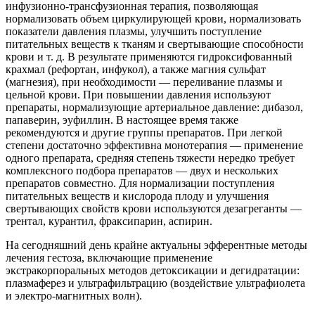
инфузионно-трансфузионная терапия, позволяющая
нормализовать объем циркулирующей крови, нормализовать
показатели давления плазмы, улучшить поступление
питательных веществ к тканям и свертывающие способности
крови и т. д. В результате применяются гидроксифованный
крахмал (рефортан, инфукол), а также магния сульфат
(магнезия), при необходимости — переливание плазмы и
цельной крови. При повышении давления используют
препараты, нормализующие артериальное давление: дибазол,
папаверин, эуфиллин. В настоящее время также
рекомендуются и другие группы препаратов. При легкой
степени достаточно эффективна монотерапия — применение
одного препарата, средняя степень тяжести нередко требует
комплексного подбора препаратов — двух и нескольких
препаратов совместно. Для нормализации поступления
питательных веществ и кислорода плоду и улучшения
свертывающих свойств крови используются дезагреганты —
трентал, курантил, фраксипарин, аспирин.
На сегодняшний день крайне актуальны эфферентные методы
лечения гестоза, включающие применение
экстракорпоральных методов детоксикации и дегидратации:
плазмаферез и ультрафильтрацию (воздействие ультрафиолета
и электро-магнитных волн).