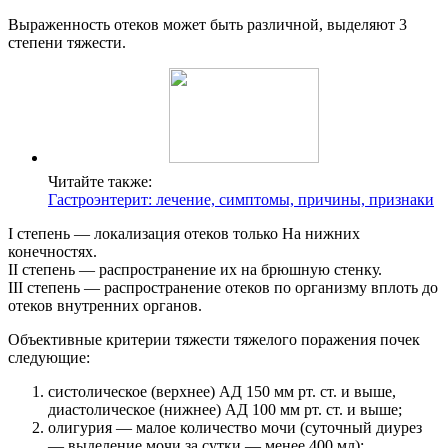
Выраженность отеков может быть различной, выделяют 3
степени тяжести.
Читайте также:
Гастроэнтерит: лечение, симптомы, причины, признаки
I степень — локализация отеков только На нижних
конечностях.
II степень — распространение их на брюшную стенку.
III степень — распространение отеков по организму вплоть до
отеков внутренних органов.
Объективные критерии тяжести тяжелого поражения почек
следующие:
систолическое (верхнее) АД 150 мм рт. ст. и выше,
диастолическое (нижнее) АД 100 мм рт. ст. и выше;
олигурия — малое количество мочи (суточный диурез
— выделение мочи за сутки — менее 400 мл);