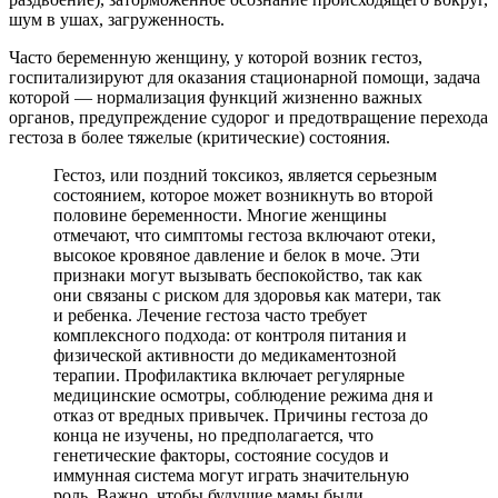
шум в ушах, загруженность.
Часто беременную женщину, у которой возник гестоз,
госпитализируют для оказания стационарной помощи, задача
которой — нормализация функций жизненно важных
органов, предупреждение судорог и предотвращение перехода
гестоза в более тяжелые (критические) состояния.
Гестоз, или поздний токсикоз, является серьезным
состоянием, которое может возникнуть во второй
половине беременности. Многие женщины
отмечают, что симптомы гестоза включают отеки,
высокое кровяное давление и белок в моче. Эти
признаки могут вызывать беспокойство, так как
они связаны с риском для здоровья как матери, так
и ребенка. Лечение гестоза часто требует
комплексного подхода: от контроля питания и
физической активности до медикаментозной
терапии. Профилактика включает регулярные
медицинские осмотры, соблюдение режима дня и
отказ от вредных привычек. Причины гестоза до
конца не изучены, но предполагается, что
генетические факторы, состояние сосудов и
иммунная система могут играть значительную
роль. Важно, чтобы будущие мамы были