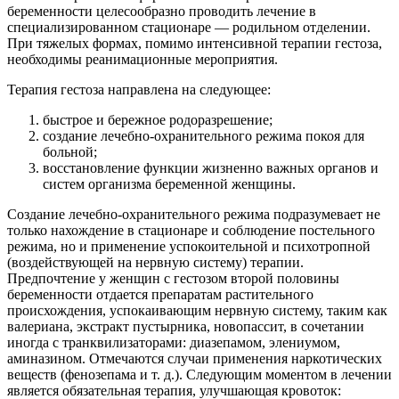
беременности целесообразно проводить лечение в
специализированном стационаре — родильном отделении.
При тяжелых формах, помимо интенсивной терапии гестоза,
необходимы реанимационные мероприятия.
Терапия гестоза направлена на следующее:
быстрое и бережное родоразрешение;
создание лечебно-охранительного режима покоя для
больной;
восстановление функции жизненно важных органов и
систем организма беременной женщины.
Создание лечебно-охранительного режима подразумевает не
только нахождение в стационаре и соблюдение постельного
режима, но и применение успокоительной и психотропной
(воздействующей на нервную систему) терапии.
Предпочтение у женщин с гестозом второй половины
беременности отдается препаратам растительного
происхождения, успокаивающим нервную систему, таким как
валериана, экстракт пустырника, новопассит, в сочетании
иногда с транквилизаторами: диазепамом, элениумом,
аминазином. Отмечаются случаи применения наркотических
веществ (фенозепама и т. д.). Следующим моментом в лечении
является обязательная терапия, улучшающая кровоток: