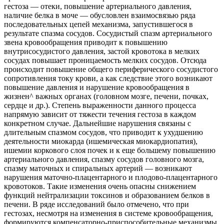
гестоза — отеки, повышение артериального давления,
наличие белка в моче — обусловлен взаимосвязью ряда
последовательных цепей механизма, запустившегося в
результате спазма сосудов. Сосудистый спазм артериального
звена кровообращения приводит к повышению
внутрисосудистого давления, застой кровотока в мелких
сосудах повышает проницаемость мелких сосудов. Отсюда
происходит повышение общего периферического сосудистого
сопротивления току крови, а как следствие этого возникают
повышение давления и нарушение кровообращения в
жизнен^ важных органах (головном мозге, печени, почках,
сердце и др.). Степень выраженности данного процесса
напрямую зависит от тяжести течения гестоза в каждом
конкретном случае. Дальнейшие нарушения связаны с
длительным спазмом сосудов, что приводит к ухудшению
деятельности миокарда (ишемическая миокардиопатия),
ишемии коркового слоя почек и к еще большему повышению
артериального давления, спазму сосудов головного мозга,
спазму маточных и спиральных артерий — возникают
нарушения маточно-плацентарного и плодово-плацентарного
кровотоков. Такие изменения очень опасны снижением
функций нейтрализации токсинов и образованием белков в
печени. В ряде исследований было отмечено, что при
гестозах, несмотря на изменения в системе кровообращения,
формируются компенсаторно-приспособительные механизмы,