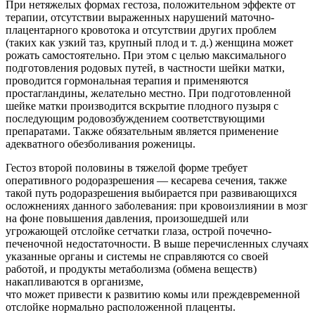
При нетяжелых формах гестоза, положительном эффекте от
терапии, отсутствии выраженных нарушений маточно-
плацентарного кровотока и отсутствии других проблем
(таких как узкий таз, крупный плод и т. д.) женщина может
рожать самостоятельно. При этом с целью максимального
подготовления родовых путей, в частности шейки матки,
проводится гормональная терапия и применяются
простагландины, желательно местно. При подготовленной
шейке матки производится вскрытие плодного пузыря с
последующим родовозбуждением соответствующими
препаратами. Также обязательным является применение
адекватного обезболивания роженицы.
Гестоз второй половины в тяжелой форме требует
оперативного родоразрешения — кесарева сечения, также
такой путь родоразрешения выбирается при развивающихся
осложнениях данного заболевания: при кровоизлиянии в мозг
на фоне повышения давления, произошедшей или
угрожающей отслойке сетчатки глаза, острой почечно-
печеночной недостаточности. В выше перечисленных случаях
указанные органы и системы не справляются со своей
работой, и продукты метаболизма (обмена веществ)
накапливаются в организме,
что может привести к развитию комы или преждевременной
отслойке нормально расположенной плаценты.