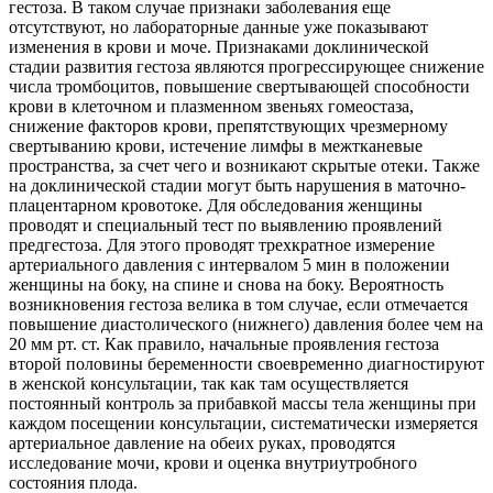
гестоза. В таком случае признаки заболевания еще
отсутствуют, но лабораторные данные уже показывают
изменения в крови и моче. Признаками доклинической
стадии развития гестоза являются прогрессирующее снижение
числа тромбоцитов, повышение свертывающей способности
крови в клеточном и плазменном звеньях гомеостаза,
снижение факторов крови, препятствующих чрезмерному
свертыванию крови, истечение лимфы в межтканевые
пространства, за счет чего и возникают скрытые отеки. Также
на доклинической стадии могут быть нарушения в маточно-
плацентарном кровотоке. Для обследования женщины
проводят и специальный тест по выявлению проявлений
предгестоза. Для этого проводят трехкратное измерение
артериального давления с интервалом 5 мин в положении
женщины на боку, на спине и снова на боку. Вероятность
возникновения гестоза велика в том случае, если отмечается
повышение диастолического (нижнего) давления более чем на
20 мм рт. ст. Как правило, начальные проявления гестоза
второй половины беременности своевременно диагностируют
в женской консультации, так как там осуществляется
постоянный контроль за прибавкой массы тела женщины при
каждом посещении консультации, систематически измеряется
артериальное давление на обеих руках, проводятся
исследование мочи, крови и оценка внутриутробного
состояния плода.