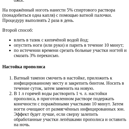
ожог.
На поражённый ноготь нанести 5% спиртового раствора
(понадобиться одна капля) с помощью ватной палочки.
Процедуру выполнять 2 раза в день.
Второй способ:
влить в тазик с кипячёной водой йод;
опустить ноги (или руки) и парить в течение 10 минут;
по истечении времени срезать больные участки ногтей и
смазать 3% перекисью.
Настойка прополиса
Ватный тампон смочить в настойке, приложить к
инфицированному месту и закрепить бинтом. Носить в
течение суток, затем заменить на новую.
В 1 л горячей воды растворить 1 ч. л. настойки
прополиса, в приготовленном растворе подержать
конечности с поражёнными участками 10 минут. Затем
ногти очищают от размягчённых инфицированных зон.
Эффект будет лучше, если сверху залепить
обработанные участки лепёшками прополиса и оставить
на ночь.