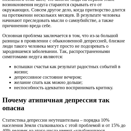
возникновения недуга стараются скрывать его от
окружающих. Совсем другое дело, когда притворство длится
на протяжении нескольких месяцев. В результате человека
начинают преследовать мысли о самоубийстве, а также
причинению вреда себе.
Основная проблема заключается в том, что из-за большой
разницы в проявлении с обыкновенной депрессией, близкие
люди такого человека могут просто не подозревать о
зародившемся заболевании. Так, распространенными
симптомами недуга являются:
вспышки счастья как результат радостных событий в
жизни;
депрессивное состояние вечером;
желание спать как можно дольше;
неспособность адекватно воспринимать критику.
Почему атипичная депрессия так
опасна
Статистика депрессии неутешительна – порядка 10%
населения Земли сталкивалось с этой проблемой и от 15% до
40% человек из этого числа имеют «улыбающуюся