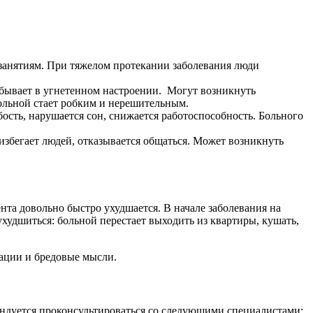
е занятиям. При тяжелом протекании заболевания люди
бывает в угнетенном настроении. Могут возникнуть
больной стает робким и нерешительным.
ость, нарушается сон, снижается работоспособность. Больного
избегает людей, отказывается общаться. Может возникнуть
та довольно быстро ухудшается. В начале заболевания на
ухудшиться: больной перестает выходить из квартиры, кушать,
ации и бредовые мысли.
ендуется проконсультироваться со следующими специалистами: