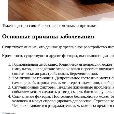
Тяжелая депрессия: ✅ лечение, симптомы и признаки
Основные причины заболевания
Существует мнение, что данное депрессивное расстройство ча
Кроме того, существуют и другие факторы, вызывающие данное
Гормональный дисбаланс. Клиническая депрессия может р
импульсов, а вследствие этого человек перестает ощущ
соматическими расстройствами, беременностью.
Когнитивные причины. Депрессивное состояние может б
самооценкой, отрицательными стереотипами или, наобор
Ситуационные факторы. Тяжелые жизненные проблемы мо
событием может служить развод, смерть близкого, увольн
Социальные факторы. Постоянное беспокойство может б
человека и могут спровоцировать депрессию. Стрессовы
Человек становится раздражительным, может огорчаться 