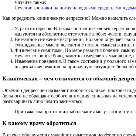
Читайте также:
Лечение косточки на ногах народными средствами в дом
Как определить клиническую депрессию? Можно выделить сле
Утрата интересов. В таком состоянии человек теряет ко 
жалуются на абсолютное отсутствие любых чувств, ощущ
Внезапное снижение настроения. Больной ощущает свою 
суицидальные мысли вследствие потери смысла жизни, по
Физические симптомы. По мере развития болезни самочувс
мучают головные боли, заметно замедляется мышление, 
Изменение поведения. В таком состоянии у больного зам
неадекватная реакция на привычную ситуацию: больной м
Клиническая – чем отличается от обычной депрес
Обычной депрессией называют любое тоскливое, плохое и пода
больного не обращают особого внимания, списывая на усталост
разговаривать либо чем-то заниматься.
При тяжелом протекании заболевания могут возникнуть 
К какому врачу обратиться
В случае обнаружения малейших симптомов необходимо срочно 