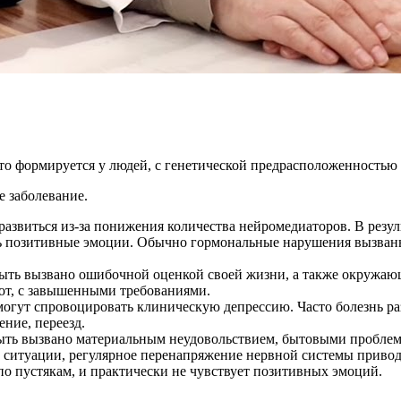
сто формируется у людей, с генетической предрасположенностью
 заболевание.
азвиться из-за понижения количества нейромедиаторов. В резу
ать позитивные эмоции. Обычно гормональные нарушения вызва
ыть вызвано ошибочной оценкой своей жизни, а также окружающ
от, с завышенными требованиями.
гут спровоцировать клиническую депрессию. Часто болезнь ра
ение, переезд.
ыть вызвано материальным неудовольствием, бытовыми пробле
е ситуации, регулярное перенапряжение нервной системы привод
по пустякам, и практически не чувствует позитивных эмоций.