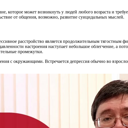
ие, которое может возникнуть у людей любого возраста и требу
льствие от общения, возможно, развитие суицидальных мыслей.
рессивное расстройство является продолжительным тягостным ф
авленности настроения наступает небольшое облегчение, а пото
лительные промежутки.
ения с окружающими. Встречается депрессия обычно во взрослом