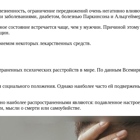
олезненность, ограничение передвижений очень негативно влияю
и заболеваниями, диабетом, болезнью Паркинсона и Альцгеймер
ное состояние встречается чаще, чем у мужчин. Причиной этому
щин.
риемом некоторых лекарственных средств.
страненных психических расстройств в мире. По данным Всемирн
 социального положения. Однако наиболее часто ей подвержены 
о наиболее распространенными являются: подавленное настроен
и, мысли о смерти или самоубийстве.