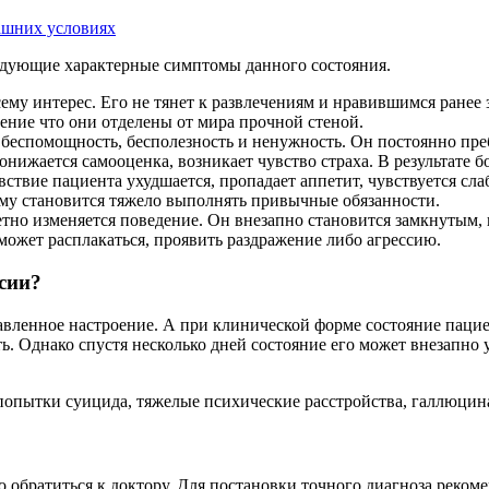
ашних условиях
дующие характерные симптомы данного состояния.
всему интерес. Его не тянет к развлечениям и нравившимся ране
ение что они отделены от мира прочной стеной.
беспомощность, бесполезность и ненужность. Он постоянно пре
нижается самооценка, возникает чувство страха. В результате 
твие пациента ухудшается, пропадает аппетит, чувствуется слаб
ему становится тяжело выполнять привычные обязанности.
етно изменяется поведение. Он внезапно становится замкнутым, 
ожет расплакаться, проявить раздражение либо агрессию.
сии?
вленное настроение. А при клинической форме состояние пациен
ь. Однако спустя несколько дней состояние его может внезапно 
попытки суицида, тяжелые психические расстройства, галлюцин
обратиться к доктору. Для постановки точного диагноза реком