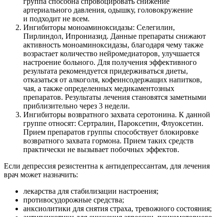
группа способна спровоцировать снижение
артериального давления, одышку, головокружение
и подходит не всем.
Ингибиторы моноаминоксидазы: Селегилин,
Пирлиндол, Ипрониазид. Данные препараты снижают
активность моноаминоксидазы, благодаря чему также
возрастает количество нейромедиаторов, улучшается
настроение больного. Для получения эффективного
результата рекомендуется придерживаться диеты,
отказаться от алкоголя, кофеинсодержащих напитков,
чая, а также определенных медикаментозных
препаратов. Результаты лечения становятся заметными
приблизительно через 3 недели.
Ингибиторы возвратного захвата серотонина. К данной
группе относят: Сертралин, Пароксетин, Флуоксетин.
Прием препаратов группы способствует блокировке
возвратного захвата гормона. Прием таких средств
практически не вызывает побочных эффектов.
Если депрессия резистентна к антидепрессантам, для лечения
врач может назначить:
лекарства для стабилизации настроения;
противосудорожные средства;
анксиолитики для снятия страха, тревожного состояния;