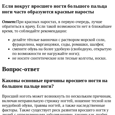
Если вокруг вросшего ногтя большого пальца
ноги часто образуются красные наросты
Ответ:
При красных наростах, в первую очередь, лучше
обратиться к врачу. Если такой возможности нет в ближайшее
время, то соблюдайте рекомендации:
делайте тёплые ванночки с раствором морской соли,
фурацилина, марганцовки, соды, ромашки, шалфея;
смените обувь на более удобную (свободную, открытую
по возможности не нагружайте ноги);
не носите синтетические или тесные колготы, носки.
Вопрос-ответ
Каковы основные причины вросшего ногтя на
большом пальце ноги?
Вросший ноготь может возникнуть по нескольким причинам,
включая неправильную стрижку ногтей, ношение тесной или
неудобной обуви, травмы ногтей, а также наследственные
факторы. Также существует риск развития вросшего ногтя у
людей с определенными заболеваниями, такими как диабет