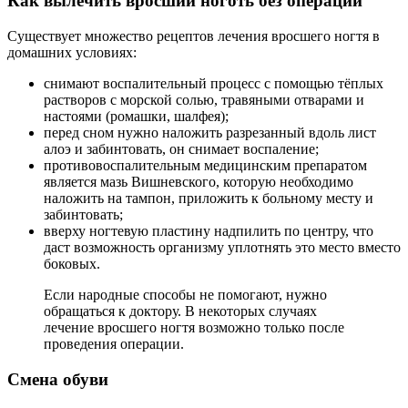
Как вылечить вросший ноготь без операции
Существует множество рецептов лечения вросшего ногтя в
домашних условиях:
снимают воспалительный процесс с помощью тёплых
растворов с морской солью, травяными отварами и
настоями (ромашки, шалфея);
перед сном нужно наложить разрезанный вдоль лист
алоэ и забинтовать, он снимает воспаление;
противовоспалительным медицинским препаратом
является мазь Вишневского, которую необходимо
наложить на тампон, приложить к больному месту и
забинтовать;
вверху ногтевую пластину надпилить по центру, что
даст возможность организму уплотнять это место вместо
боковых.
Если народные способы не помогают, нужно
обращаться к доктору. В некоторых случаях
лечение вросшего ногтя возможно только после
проведения операции.
Смена обуви