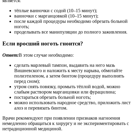
является:
тёплые ванночки с содой (10–15 минут);
ванночки с марганцовкой (10–15 минут);
после каждой процедуры необходимо обрезать больной
ноготь;
проделывать все манипуляции до полного заживления.
Если вросший ноготь гноится?
Ответ:
В этом случае необходимо:
сделать марлевый тампон, выдавить на него мазь
Вишневского и наложить к месту нарыва, обмотайте
полиэтиленом, а затем бинтом (процедуру выполнять
перед сном);
утром снять повязку, промыть тёплой водой, можно
слабым раствором марганцовки или фурацилина;
постараться обрезать больной ноготь;
можно использовать народное средство, приложить лист
алоэ и перевязать бинтом.
Врачи рекомендуют при появлении признаков нагноения
немедленно обращаться к хирургу и не экспериментировать с
нетрадиционной медициной.