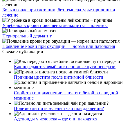
Боль в горле при глотании, без температуры: причины и
лечение
У ребенка в крови повышены лейкоциты – причины
Периоральный дерматит
Появление крови при овуляции — норма или патология
Свежие публикации
Как передаются лямблии: основные пути передачи
Причины цистита после интимной близости
Свойства и применение лапчатки белой в народной
медицине
Полезно ли пить зеленый чай при давлении?
Аденоиды у человека – где они находятся