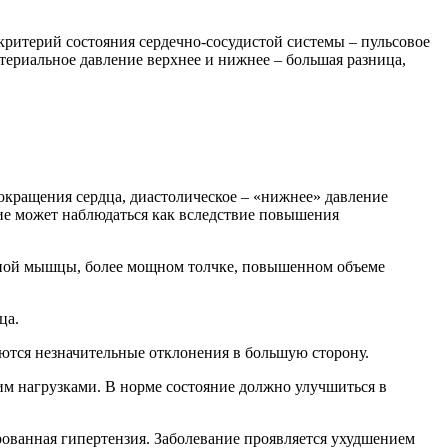
критерий состояния сердечно-сосудистой системы – пульсовое
териальное давление верхнее и нижнее – большая разница,
сокращения сердца, диастолическое – «нижнее» давление
ние может наблюдаться как вследствие повышения
ечной мышцы, более мощном толчке, повышенном объеме
ца.
каются незначительные отклонения в большую сторону.
м нагрузками. В норме состояние должно улучшиться в
ированная гипертензия. Заболевание проявляется ухудшением