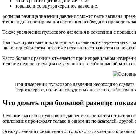
сбои в работе щитовидной железы;
повышенное внутричерепное давление.
Большая разница значений давления может быть вызвана чрез
точного диагностирования состояния необходимо проводить заме
Также увеличение пульсового давления в сочетании с повыше
Высокое пульсовые показатели часто бывают у беременных – вс
щитовидной железы, что тоже негативно отражается на показат
Часто большая разница отмечается при неправильном измерени
течение недели ситуация не улучшится, необходимо обратиться 
При измерении пульсового давления необходимо сделать з
атеросклерозе, наличие сосудистых дефектов, заболевани
Что делать при большой разнице показ
Лечение высокого пульсового давление начинается с тщательн
отклонения происходят только в одном из показателей, другой о
Основу лечения повышенного пульсового давления составляют 