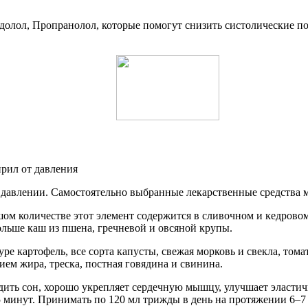
адолол, Пропранолол, которые помогут снизить систолические п
 давлении. Самостоятельно выбранные лекарственные средства м
шом количестве этот элемент содержится в сливочном и кедрово
ольше каш из пшена, гречневой и овсяной крупы.
ре картофель, все сорта капусты, свежая морковь и свекла, то
ием жира, треска, постная говядина и свинина.
ть сон, хорошо укрепляет сердечную мышцу, улучшает эластично
 5 минут. Принимать по 120 мл трижды в день на протяжении 6–7 