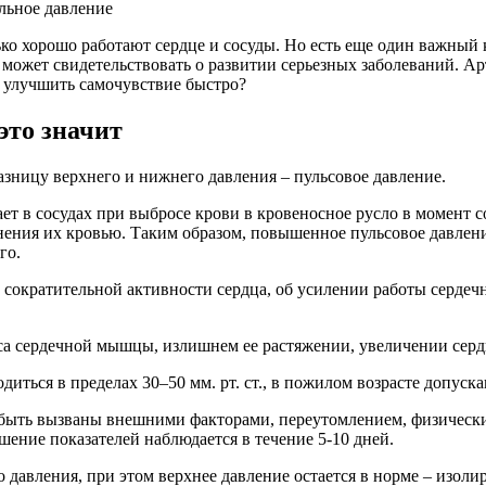
ко хорошо работают сердце и сосуды. Но есть еще один важный 
может свидетельствовать о развитии серьезных заболеваний. Ар
 улучшить самочувствие быстро?
это значит
зницу верхнего и нижнего давления – пульсовое давление.
ет в сосудах при выбросе крови в кровеносное русло в момент 
лнения их кровью. Таким образом, повышенное пульсовое давле
го.
 сократительной активности сердца, об усилении работы серд
а сердечной мышцы, излишнем ее растяжении, увеличении серд
диться в пределах 30–50 мм. рт. ст., в пожилом возрасте допус
быть вызваны внешними факторами, переутомлением, физически
шение показателей наблюдается в течение 5-10 дней.
 давления, при этом верхнее давление остается в норме – изол