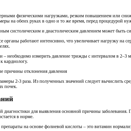
мерными физическими нагрузками, резким повышением или сниж
ры на обеих руках в одно и то же время, перед процедурой нужн
нным систолическим и диастолическим давлением может быть с
е органы работают интенсивно, что увеличивает нагрузку на се
елях.
и – необходимо измерить давление трижды с интервалом в 2–3 м
к кардиологу.
амеры 2-3 раза. Из полученных значений следует вычислить сре
ях почек.
аний
ой диагностики для выявления основной причины заболевания. 
стается в норме.
препараты на основе фолиевой кислоты – это витамин нормализ