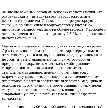
Жизненно важными органами человека являются почки. Их
основная задача – выводить воду и водорастворимые
вещества из организма. Они выполняют регуляторную
функцию по отношению к водно-солевому, кислотно-
щелочному балансу, участвуют в обмене веществ. У здорового
человека имеются обе почки, однако у 2,5-3% новорожденных
имеются отклонения.
Одной из врожденных патологий, известных еще со времен
Аристотеля, является агенезия почки, характеризующаяся
отсутствием одного или двух органов. Подобную аномалию
не стоит путать с аплазией почки, при которой орган
представлен недоразвитым зачатком, не обладающим
сформированной ножкой и лоханкой. Согласно
статистическим данным, агенезия почки чаще всего
встречается у мальчиков. Достоверными сведениями о том,
что патология носит наследственный характер, медицина не
располагает. К отклонениям в формировании почек у плода
могут привести экзогенные факторы, влияющие на
эмбриональную стадию развития плода. Риск возрастает
вследствие:
перенесенных беременной вирусных (инфекционных)