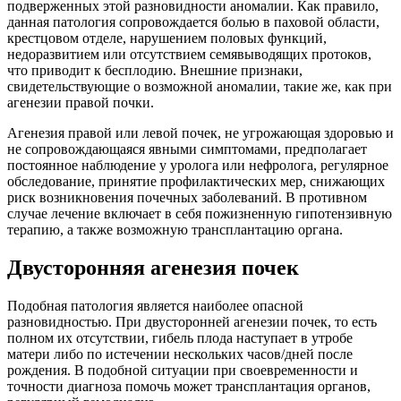
подверженных этой разновидности аномалии. Как правило,
данная патология сопровождается болью в паховой области,
крестцовом отделе, нарушением половых функций,
недоразвитием или отсутствием семявыводящих протоков,
что приводит к бесплодию. Внешние признаки,
свидетельствующие о возможной аномалии, такие же, как при
агенезии правой почки.
Агенезия правой или левой почек, не угрожающая здоровью и
не сопровождающаяся явными симптомами, предполагает
постоянное наблюдение у уролога или нефролога, регулярное
обследование, принятие профилактических мер, снижающих
риск возникновения почечных заболеваний. В противном
случае лечение включает в себя пожизненную гипотензивную
терапию, а также возможную трансплантацию органа.
Двусторонняя агенезия почек
Подобная патология является наиболее опасной
разновидностью. При двусторонней агенезии почек, то есть
полном их отсутствии, гибель плода наступает в утробе
матери либо по истечении нескольких часов/дней после
рождения. В подобной ситуации при своевременности и
точности диагноза помочь может трансплантация органов,