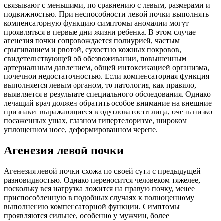
связывают с меньшими, по сравнению с левым, размерами и
подвижностью. При неспособности левой почки выполнять
компенсаторную функцию симптомы аномалии могут
проявляться в первые дни жизни ребенка. В этом случае
агенезия почки сопровождается полиурией, частым
срыгиванием и рвотой, сухостью кожных покровов,
свидетельствующей об обезвоживании, повышенным
артериальным давлением, общей интоксикацией организма,
почечной недостаточностью. Если компенсаторная функция
выполняется левым органом, то патология, как правило,
выявляется в результате специального обследования. Однако
лечащий врач должен обратить особое внимание на внешние
признаки, выражающиеся в одутловатости лица, очень низко
посаженных ушах, глазном гипертелоризме, широком
уплощенном носе, деформированном черепе.
Агенезия левой почки
Агенезия левой почки схожа по своей сути с предыдущей
разновидностью. Однако переносится человеком тяжелее,
поскольку вся нагрузка ложится на правую почку, менее
приспособленную в подобных случаях к полноценному
выполнению компенсаторной функции. Симптомы
проявляются сильнее, особенно у мужчин, более