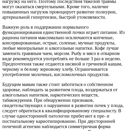
нагрузку на него. Поэтому последствия тяжелой травмы
могут оказаться смертельными. Кроме того, наличие
повышенных нагрузок провоцирует развитие полиурии,
артериальной гипертензии, быстрой утомляемости.
Важную роль в поддержании нормального
функционирования единственной почки играет питание. Из
рациона питания максимально исключаются копченые,
консервированные, острые, соленые, мучные продукты,
любые минеральные и алкогольные напитки. Кофе лучше
заменить травяным чаем, морсом. Рыбу и мясо в отварном
виде рекомендуется употреблять не больше 3 раз в неделю.
Предпочтения также отдаются овсяной и гречневой кашам,
черному и белому зерновому хлебу. Ограничивается
употребление молочных, кисломолочных продуктов.
Будущим мамам также стоит заботиться о собственном
здоровье, наблюдать за развитием плода, воздержаться от
алкогольных напитков, наркотических веществ,
табакокурения. При обнаружении признаков,
свидетельствующих о нарушении в развитии почек у плода,
следует обратиться к квалифицированному специалисту. В
случае односторонней патологии прибегают к пре- и
постнатальному кариотипированию. При двусторонней
почечной агенезии наблюдается симметричная форма