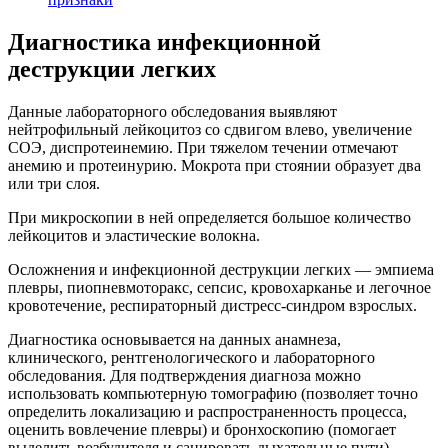
Диагностика инфекционной
деструкции легких
Данные лабораторного обследования выявляют
нейтрофильный лейкоцитоз со сдвигом влево, увеличение
СОЭ, диспротеинемию. При тяжелом течении отмечают
анемию и протеинурию. Мокрота при стоянии образует два
или три слоя.
При микроскопии в ней определяется большое количество
лейкоцитов и эластические волокна.
Осложнения и инфекционной деструкции легких — эмпиема
плевры, пиопневмоторакс, сепсис, кровохарканье и легочное
кровотечение, респираторный дистресс-синдром взрослых.
Диагностика основывается на данных анамнеза,
клинического, рентгенологического и лабораторного
обследования. Для подтверждения диагноза можно
использовать компьютерную томографию (позволяет точно
определить локализацию и распространенность процесса,
оценить вовлечение плевры) и бронхоскопию (помогает
выделить возбудителя и санировать дыхательные пути).