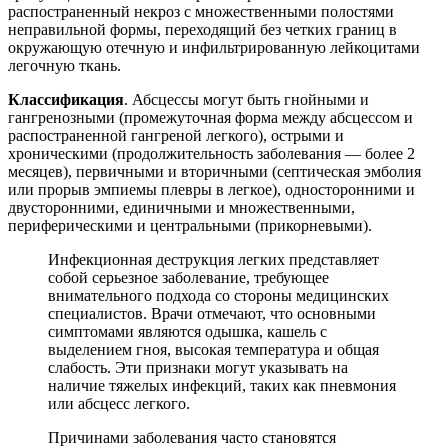
распостраненный некроз с множественными полостями
неправильной формы, переходящий без четких границ в
окружающую отечную и инфильтрированную лейкоцитами
легочную ткань.
Классификация
. Абсцессы могут быть гнойными и
гангренозными (промежуточная форма между абсцессом и
распостраненной гангреной легкого), острыми и
хроническими (продолжительность заболевания — более 2
месяцев), первичными и вторичными (септическая эмболия
или прорыв эмпиемы плевры в легкое), односторонними и
двусторонними, единичными и множественными,
периферическими и центральными (прикорневыми).
Инфекционная деструкция легких представляет
собой серьезное заболевание, требующее
внимательного подхода со стороны медицинских
специалистов. Врачи отмечают, что основными
симптомами являются одышка, кашель с
выделением гноя, высокая температура и общая
слабость. Эти признаки могут указывать на
наличие тяжелых инфекций, таких как пневмония
или абсцесс легкого.
Причинами заболевания часто становятся