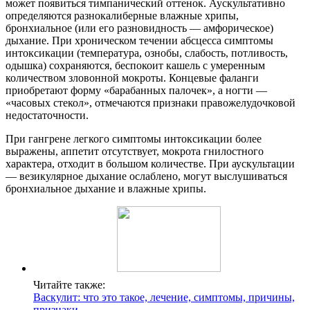
может появиться тимпанический оттенок. Аускультативно
определяются разнокалиберные влажные хрипы,
бронхиальное (или его разновидность — амфорическое)
дыхание. При хроническом течении абсцесса симптомы
интоксикации (температура, ознобы, слабость, потливость,
одышка) сохраняются, беспокоит кашель с умеренным
количеством зловонной мокроты. Концевые фаланги
приобретают форму «барабанных палочек», а ногти —
«часовых стекол», отмечаются признаки правожелудочковой
недостаточности.
При гангрене легкого симптомы интоксикации более
выражены, аппетит отсутствует, мокрота гнилостного
характера, отходит в большом количестве. При аускультации
— везикулярное дыхание ослаблено, могут выслушиваться
бронхиальное дыхание и влажные хрипы.
Читайте также:
Васкулит: что это такое, лечение, симптомы, причины,
признаки