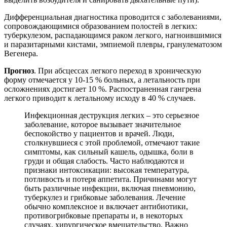
Дифференциальная диагностика проводится с заболеваниями,
сопровождающимися образованием полостей в легких:
туберкулезом, распадающимся раком легкого, нагноившимися
и паразитарными кистами, эмпиемой плевры, гранулематозом
Вегенера.
Прогноз
. При абсцессах легкого переход в хроническую
форму отмечается у 10-15 % больных, а летальность при
осложнениях достигает 10 %. Распостраненная гангрена
легкого приводит к летальному исходу в 40 % случаев.
Инфекционная деструкция легких – это серьезное
заболевание, которое вызывает значительное
беспокойство у пациентов и врачей. Люди,
столкнувшиеся с этой проблемой, отмечают такие
симптомы, как сильный кашель, одышка, боли в
груди и общая слабость. Часто наблюдаются и
признаки интоксикации: высокая температура,
потливость и потеря аппетита. Причинами могут
быть различные инфекции, включая пневмонию,
туберкулез и грибковые заболевания. Лечение
обычно комплексное и включает антибиотики,
противогрибковые препараты и, в некоторых
случаях, хирургическое вмешательство. Важно