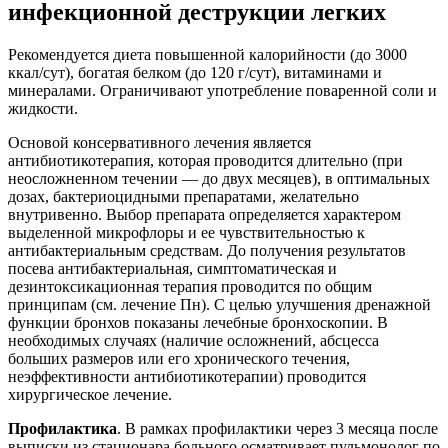
инфекционной деструкции легких
Рекомендуется диета повышенной калорийности (до 3000
ккал/сут), богатая белком (до 120 г/сут), витаминами и
минералами. Ограничивают употребление поваренной соли и
жидкости.
Основой консервативного лечения является
антибиотикотерапия, которая проводится длительно (при
неосложненном течении — до двух месяцев), в оптимальных
дозах, бактериоцидными препаратами, желательно
внутривенно. Выбор препарата определяется характером
выделенной микрофлоры и ее чувствительностью к
антибактериальным средствам. До получения результатов
посева антибактериальная, симптоматическая и
дезинтоксикационная терапия проводится по общим
принципам (см. лечение Пн). С целью улучшения дренажной
функции бронхов показаны лечебные бронхоскопии. В
необходимых случаях (наличие осложнений, абсцесса
больших размеров или его хронического течения,
неэффективности антибиотикотерапии) проводится
хирургическое лечение.
Профилактика
. В рамках профилактики через 3 месяца после
выписки из стационара больного осматривает пульмонолог по