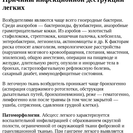
легких
Возбудителями являются чаще всего гноеродные бактерии.
Среди анаэробов — бактериоиды, фузобактерии, анаэробные
грамотрицательные кокки. Из аэробов — золотистый
стафилококк, стрептококк, кишечная палочка, клебсиелла,
энтеробактерии, легионелла, актиномицеты и др. К факторам
риска относят алкоголизм, неврологические расстройства
(нарушения мозгового кровообращения, глотания, миастения,
эпилепсия), общую анестезию, операции на пищеводе и
желудке, длительную рвоту, опухоли и инородные тела в
бронхах, гастроэзофагеальную рефлюксную болезнь,
сахарный диабет, иммунодефицитные состояния.
В легочную ткань возбудитель проникает чаще бронхогенно
(аспирация содержимого ротоглотки, обструкция
дыхательных путей, бронхопневмонии), реже — гематогенно,
лимфогенно или после травмы (в том числе закрытой —
ушиба, сотрясения, сдавления грудной клетки).
Патоморфология
. Абсцесс легкого характеризуется
воспалительной инфильтрацией с образованием округлой
полости, ограниченной от окружающей ткани фиброзной и
грануляционной тканью. При гангрене легкого выявляется